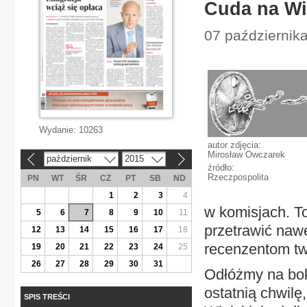
Cuda na Wi
07 października
Wydanie:
10263
autor zdjęcia:
Mirosław Owczarek
październik
2015
«
»
źródło:
Rzeczpospolita
PN
WT
ŚR
CZ
PT
SB
ND
1
2
3
4
w komisjach. To
5
6
7
8
9
10
11
przetrawić naw
12
13
14
15
16
17
18
recenzentom tw
19
20
21
22
23
24
25
26
27
28
29
30
31
Odłóżmy na bok
ostatnią chwilę
SPIS TREŚCI