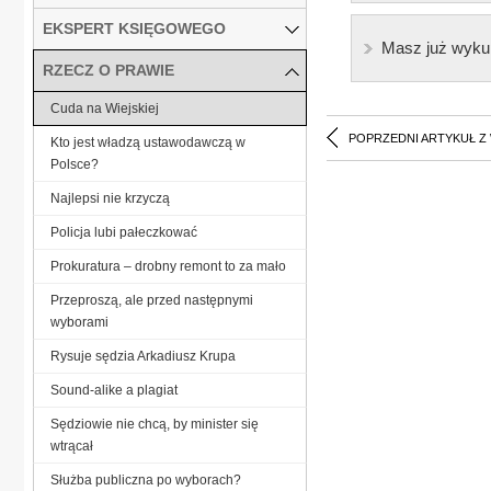
EKSPERT KSIĘGOWEGO
Masz już wyku
RZECZ O PRAWIE
Cuda na Wiejskiej
POPRZEDNI ARTYKUŁ Z
Kto jest władzą ustawodawczą w
Polsce?
Najlepsi nie krzyczą
Policja lubi pałeczkować
Prokuratura – drobny remont to za mało
Przeproszą, ale przed następnymi
wyborami
Rysuje sędzia Arkadiusz Krupa
Sound-alike a plagiat
Sędziowie nie chcą, by minister się
wtrącał
Służba publiczna po wyborach?