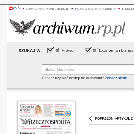
SZKOLENIA I KONFERENCJE
POZNAJ NASZE PRODUKTY
E-SKLE
Prawo
Ekonomia i biznes
SZUKAJ W:
Chcesz uzyskać dostęp do archiwum?
Zobacz ofertę
POPRZEDNI ARTYKUŁ Z