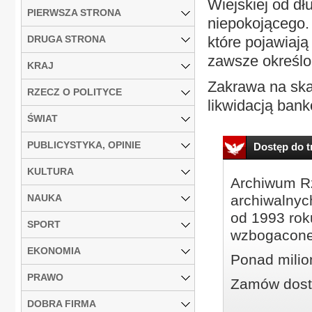
Wiejskiej od dł
PIERWSZA STRONA
niepokojącego. 
DRUGA STRONA
które pojawiają
zawsze określo
KRAJ
Zakrawa na ska
RZECZ O POLITYCE
likwidacją bank
ŚWIAT
PUBLICYSTYKA, OPINIE
Dostęp do tr
KULTURA
Archiwum Rz
NAUKA
archiwalnyc
od 1993 roku
SPORT
wzbogacone
EKONOMIA
Ponad milio
PRAWO
Zamów dostę
DOBRA FIRMA