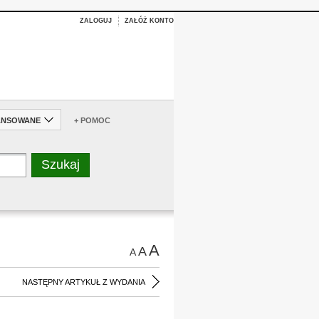
ZALOGUJ
ZAŁÓŻ KONTO
ANSOWANE
+ POMOC
A
A
A
NASTĘPNY ARTYKUŁ Z WYDANIA