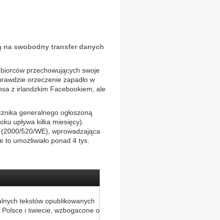
cą na swobodny transfer danych
ębiorców przechowujących swoje
rawdzie orzeczenie zapadło w
msa z irlandzkim Facebookiem, ale
ecznika generalnego ogłoszoną
oku upływa kilka miesięcy).
 r. (2000/520/WE), wprowadzająca
 to umożliwiało ponad 4 tys.
alnych tekstów opublikowanych
 Polsce i świecie, wzbogacone o