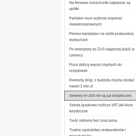
Na firmowe rozrachunki najlepsze są
spółki
Państwo musi szybciej wspierać
niepełnosprawnych
Pierwsi kandydaci na szefa prokuratury
wysłuchani
Po emeryturę do ZUS najgorzej pójść w
czerwcu
Poza stolicą więcej chętnych do
urzędówek
Remonty dróg: z budżetu można dostać
nawet 3 mln zł
Serwery w USA nie są już bezpieczne
Szkoła językowa rozlicza VAT jak biuro
turystyczne
Treść reklamy bez znaczenia
Trudne sąsiedztwo restauratorów i
mieszkańców