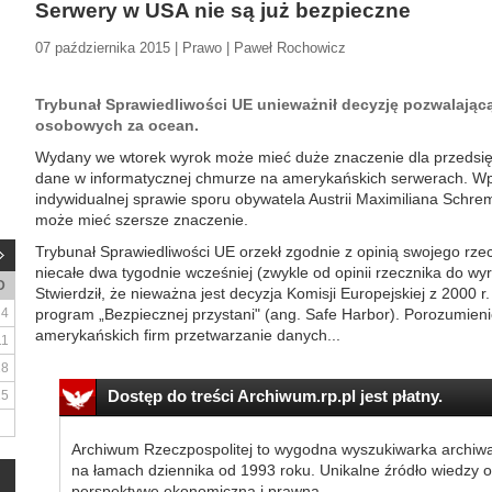
Serwery w USA nie są już bezpieczne
07 października 2015 | Prawo | Paweł Rochowicz
Trybunał Sprawiedliwości UE unieważnił decyzję pozwalają
osobowych za ocean.
Wydany we wtorek wyrok może mieć duże znaczenie dla przedsi
dane w informatycznej chmurze na amerykańskich serwerach. Wp
indywidualnej sprawie sporu obywatela Austrii Maximiliana Schre
może mieć szersze znaczenie.
Trybunał Sprawiedliwości UE orzekł zgodnie z opinią swojego rz
niecałe dwa tygodnie wcześniej (zwykle od opinii rzecznika do wyr
D
Stwierdził, że nieważna jest decyzja Komisji Europejskiej z 2000
4
program „Bezpiecznej przystani" (ang. Safe Harbor). Porozumienie
amerykańskich firm przetwarzanie danych...
11
18
Dostęp do treści Archiwum.rp.pl jest płatny.
25
Archiwum Rzeczpospolitej to wygodna wyszukiwarka archiw
na łamach dziennika od 1993 roku. Unikalne źródło wiedzy o
perspektywę ekonomiczną i prawną.