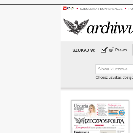
SZKOLENIA I KONFERENCJE
PO
Prawo
SZUKAJ W:
Chcesz uzyskać dostę