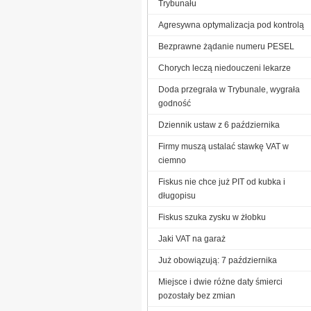
Trybunału
Agresywna optymalizacja pod kontrolą
Bezprawne żądanie numeru PESEL
Chorych leczą niedouczeni lekarze
Doda przegrała w Trybunale, wygrała
godność
Dziennik ustaw z 6 października
Firmy muszą ustalać stawkę VAT w
ciemno
Fiskus nie chce już PIT od kubka i
długopisu
Fiskus szuka zysku w żłobku
Jaki VAT na garaż
Już obowiązują: 7 października
Miejsce i dwie różne daty śmierci
pozostały bez zmian