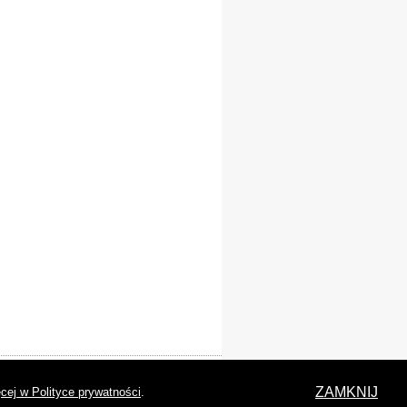
laracja dostępności
ZAMKNIJ
cej w Polityce prywatności
.