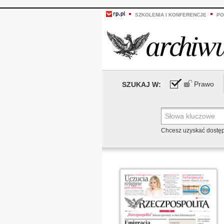
SZKOLENIA I KONFERENCJE
PO
Prawo
SZUKAJ W:
Chcesz uzyskać dostę