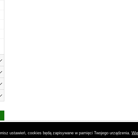
as
|
Regulamin
|
Reklama
|
Napisz do nas
|
Kontakt
|
Pliki cookies
|
Dek
mienisz ustawień, cookies będą zapisywane w pamięci Twojego urządzenia.
Wię
© Copyright by Gremi Media SA