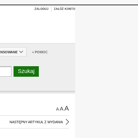
ZALOGUJ
ZAŁÓŻ KONTO
ANSOWANE
+ POMOC
A
A
A
NASTĘPNY ARTYKUŁ Z WYDANIA