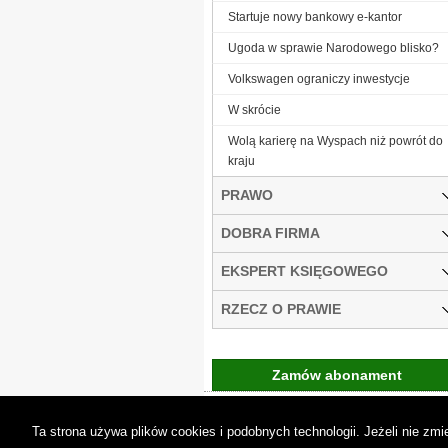
Startuje nowy bankowy e-kantor
Ugoda w sprawie Narodowego blisko?
Volkswagen ograniczy inwestycje
W skrócie
Wolą karierę na Wyspach niż powrót do
kraju
PRAWO
DOBRA FIRMA
EKSPERT KSIĘGOWEGO
RZECZ O PRAWIE
Zamów abonament
Gremi Media:
O n
Ta strona używa plików cookies i podobnych technologii. Jeżeli nie z