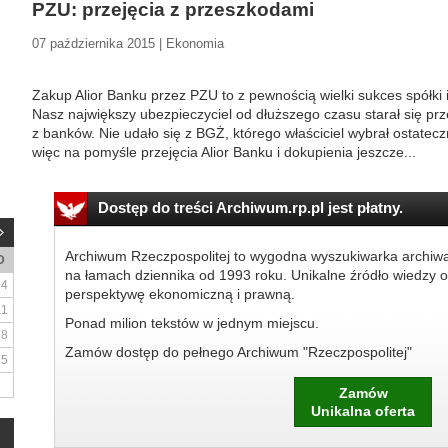
PZU: przejęcia z przeszkodami
07 października 2015 | Ekonomia
Zakup Alior Banku przez PZU to z pewnością wielki sukces spółki i
Nasz największy ubezpieczyciel od dłuższego czasu starał się prz
z banków. Nie udało się z BGŻ, którego właściciel wybrał ostatecz
więc na pomyśle przejęcia Alior Banku i dokupienia jeszcze...
Dostęp do treści Archiwum.rp.pl jest płatny.
Archiwum Rzeczpospolitej to wygodna wyszukiwarka archiw
D
na łamach dziennika od 1993 roku. Unikalne źródło wiedzy o
4
perspektywę ekonomiczną i prawną.
11
Ponad milion tekstów w jednym miejscu.
18
Zamów dostęp do pełnego Archiwum "Rzeczpospolitej"
25
Zamów
Unikalna oferta