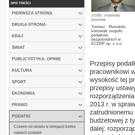
SPIS TREŚCI
PIERWSZA STRONA
źródło: materiały
prasowe
DRUGA STRONA
Tomasz Musialski,
kierownik zespołu
podatków
KRAJ
bezpośrednich w
ECDDP sp. z o.o.
ŚWIAT
PUBLICYSTYKA, OPINIE
Przepisy podat
KULTURA
pracownikowi w
wysokość tej pr
SPORT
przepisy ustawy
EKONOMIA
rozporządzenia 
2013 r. w spra
PRAWO
zatrudnionemu 
PODATKI
budżetowej z ty
Czasem od obiadu w delegacji trzeba
dalej: rozporząd
zapłacić podatek