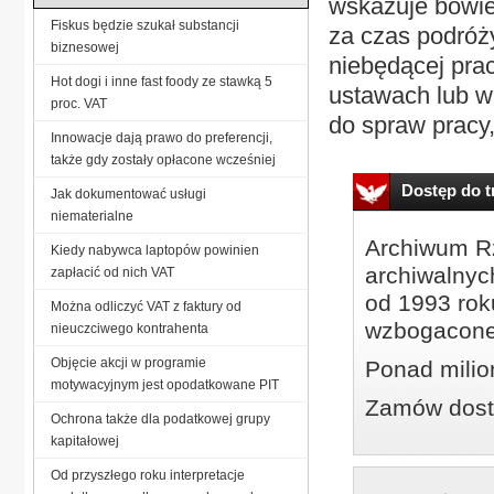
wskazuje bowiem
Fiskus będzie szukał substancji
za czas podróż
biznesowej
niebędącej pra
Hot dogi i inne fast foody ze stawką 5
ustawach lub w
proc. VAT
do spraw pracy, 
Innowacje dają prawo do preferencji,
także gdy zostały opłacone wcześniej
Dostęp do tr
Jak dokumentować usługi
niematerialne
Archiwum Rz
Kiedy nabywca laptopów powinien
archiwalnyc
zapłacić od nich VAT
od 1993 roku
Można odliczyć VAT z faktury od
wzbogacone
nieuczciwego kontrahenta
Objęcie akcji w programie
Ponad milio
motywacyjnym jest opodatkowane PIT
Zamów dostę
Ochrona także dla podatkowej grupy
kapitałowej
Od przyszłego roku interpretacje