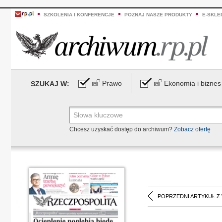
SZKOLENIA I KONFERENCJE
POZNAJ NASZE PRODUKTY
E-SKLE
Prawo
Ekonomia i biznes
SZUKAJ W:
Chcesz uzyskać dostęp do archiwum?
Zobacz ofertę
POPRZEDNI ARTYKUŁ Z