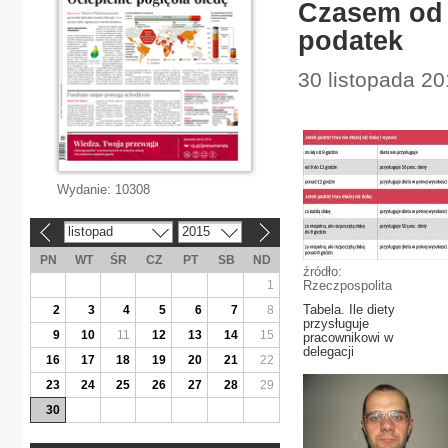
Czasem od 
podatek
30 listopada 20
Wydanie:
10308
listopad
2015
«
»
PN
WT
ŚR
CZ
PT
SB
ND
źródło:
1
Rzeczpospolita
Tabela. Ile diety
2
3
4
5
6
7
8
przysługuje
9
10
11
12
13
14
15
pracownikowi w
delegacji
16
17
18
19
20
21
22
23
24
25
26
27
28
29
30