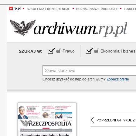
SZKOLENIA I KONFERENCJE
POZNAJ NASZE PRODUKTY
E-SKLE
Prawo
Ekonomia i biznes
SZUKAJ W:
Chcesz uzyskać dostęp do archiwum?
Zobacz ofertę
POPRZEDNI ARTYKUŁ Z