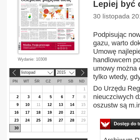
Lepiej być
30 listopada 20
Podpisując now
gazu, warto dok
Umowę najlepie
handlowcem po 
Wydanie:
10308
umowy można ods
listopad
2015
«
»
tylko wtedy, gd
PN
WT
ŚR
CZ
PT
SB
ND
Do Urzędu Regul
1
nieuczciwych d
2
3
4
5
6
7
8
oszustw są m.in
9
10
11
12
13
14
15
16
17
18
19
20
21
22
23
24
25
26
27
28
29
Dostęp do tr
30
Archiwum Rz