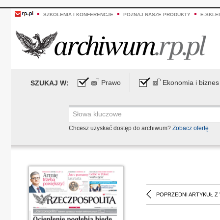
SZKOLENIA I KONFERENCJE
POZNAJ NASZE PRODUKTY
E-SKLE
Prawo
Ekonomia i biznes
SZUKAJ W:
Chcesz uzyskać dostęp do archiwum?
Zobacz ofertę
POPRZEDNI ARTYKUŁ Z