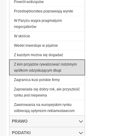
Powrót wstrząsów
Przedsiębiorstwa poprawiają wyniki
W Paryżu wygra pragmatyzm
negocjatorów
W skrócie
Wedel inwestuje w pijalnie
Z każdym można się dogadać
Z kim przyjdzie rywalizować rodzimym
spółkom odzyskującym długi
Zagranica kusi polskie firmy
Zapowiada się dobry rok, ale przyszłość
rynku jest niepewna
Zawirowania na europejskim rynku
odbierają optymizm reklamodawcom
PRAWO
PODATKI