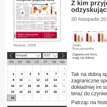
Z kim przy
odzyskując
30 listopada 2
Wydanie:
10308
źródło:
Rzeczpospolita
Zagraniczne firmy
listopad
2015
«
»
mają się dobrze
PN
WT
ŚR
CZ
PT
SB
ND
1
Tak na dobrą s
2
3
4
5
6
7
8
zagraniczne spó
9
10
11
12
13
14
15
dokładniej im s
16
17
18
19
20
21
22
23
24
25
26
27
28
29
teraz do czynie
30
Patrząc na his