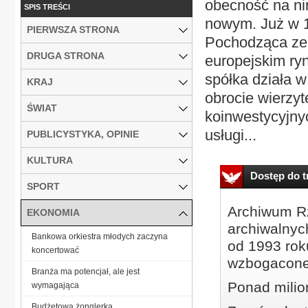
obecność na ni
SPIS TREŚCI
nowym. Już w 19
PIERWSZA STRONA
Pochodząca ze 
DRUGA STRONA
europejskim ry
spółka działa w
KRAJ
obrocie wierzy
ŚWIAT
koinwestycyjny
usługi...
PUBLICYSTYKA, OPINIE
KULTURA
Dostęp do tr
SPORT
Archiwum Rz
EKONOMIA
archiwalnyc
Bankowa orkiestra młodych zaczyna
od 1993 roku
koncertować
wzbogacone
Branża ma potencjał, ale jest
Ponad milio
wymagająca
Budżetowa żonglerka