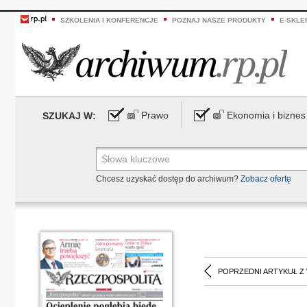
SZKOLENIA I KONFERENCJE
POZNAJ NASZE PRODUKTY
E-SKLE
Prawo
Ekonomia i biznes
SZUKAJ W:
Chcesz uzyskać dostęp do archiwum?
Zobacz ofertę
POPRZEDNI ARTYKUŁ Z