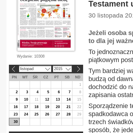
Testament 
30 listopada 2
Jeżeli osoba 
to dla jej waż
To jednoznacz
Wydanie:
10308
piątkowym post
listopad
2015
Tym bardziej w
«
»
PN
WT
ŚR
CZ
PT
SB
ND
budzą od dawna
1
dochodzić do n
2
3
4
5
6
7
8
zapisania ostatn
9
10
11
12
13
14
15
Sporządzenie t
16
17
18
19
20
21
22
spadkodawca oś
23
24
25
26
27
28
29
trzech świadków
30
sposób, że jed