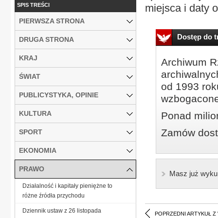
SPIS TREŚCI
miejsca i daty 
PIERWSZA STRONA
Dostęp do tr
DRUGA STRONA
KRAJ
Archiwum Rz
archiwalnyc
ŚWIAT
od 1993 roku
PUBLICYSTYKA, OPINIE
wzbogacone
KULTURA
Ponad milio
Zamów dostę
SPORT
EKONOMIA
PRAWO
Masz już wyku
Działalność i kapitały pieniężne to
różne źródła przychodu
Dziennik ustaw z 26 listopada
POPRZEDNI ARTYKUŁ Z