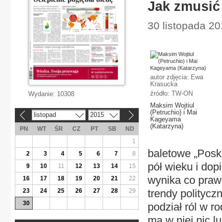
Jak zmusić
30 listopada 20
autor zdjęcia: Ewa
Krasucka
źródło: TW-ON
Wydanie:
10308
Maksim Wojtiul
(Petruchio) i Mai
listopad
2015
«
»
Kageyama
(Katarzyna)
PN
WT
ŚR
CZ
PT
SB
ND
1
baletowe „Poskr
2
3
4
5
6
7
8
pół wieku i dop
9
10
11
12
13
14
15
wynika co prawd
16
17
18
19
20
21
22
23
24
25
26
27
28
29
trendy politycz
30
podział ról w r
ma w niej nic l