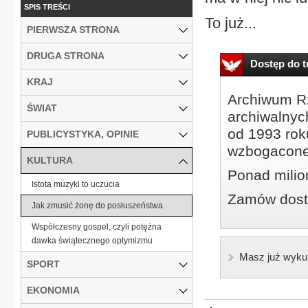
SPIS TREŚCI
To już...
PIERWSZA STRONA
DRUGA STRONA
Dostęp do tr
KRAJ
Archiwum Rz
ŚWIAT
archiwalnyc
od 1993 roku
PUBLICYSTYKA, OPINIE
wzbogacone
KULTURA
Ponad milio
Istota muzyki to uczucia
Zamów dostę
Jak zmusić żonę do posłuszeństwa
Współczesny gospel, czyli potężna
dawka świątecznego optymizmu
Masz już wyku
SPORT
EKONOMIA