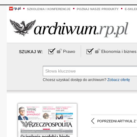
SZKOLENIA I KONFERENCJE
POZNAJ NASZE PRODUKTY
E-SKLE
Prawo
Ekonomia i biznes
SZUKAJ W:
Chcesz uzyskać dostęp do archiwum?
Zobacz ofertę
POPRZEDNI ARTYKUŁ Z