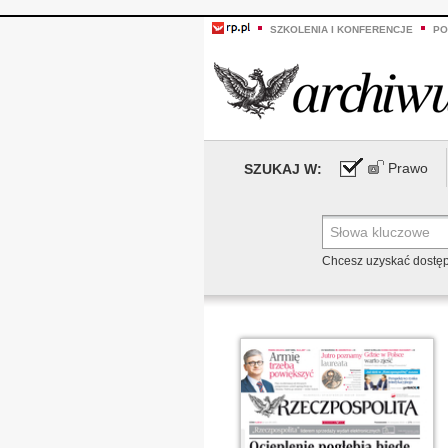
SZKOLENIA I KONFERENCJE
PO
Prawo
SZUKAJ W:
Chcesz uzyskać dostę