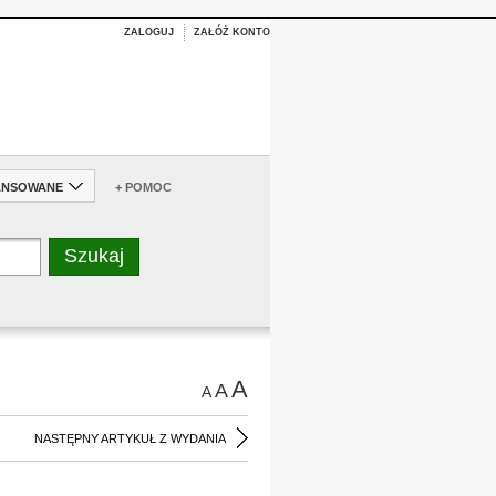
ZALOGUJ
ZAŁÓŻ KONTO
ANSOWANE
+ POMOC
A
A
A
NASTĘPNY ARTYKUŁ Z WYDANIA