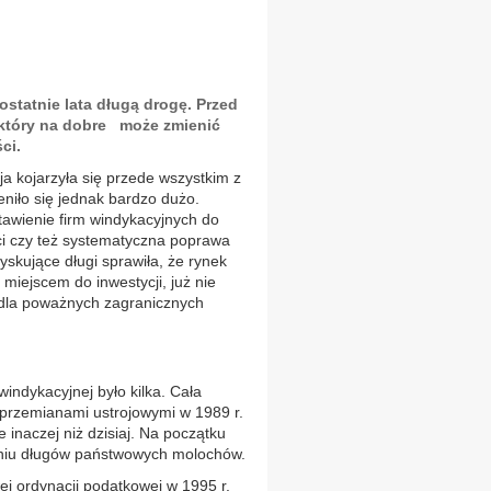
ostatnie lata długą drogę. Przed
 który na dobre może zmienić
ci.
ja kojarzyła się przede wszystkim z
niło się jednak bardzo dużo.
tawienie firm windykacyjnych do
ci czy też systematyczna poprawa
skujące długi sprawiła, że rynek
m miejscem do inwestycji, już nie
że dla poważnych zagranicznych
ndykacyjnej było kilka. Cała
z przemianami ustrojowymi w 1989 r.
 inaczej niż dzisiaj. Na początku
aniu długów państwowych molochów.
ej ordynacji podatkowej w 1995 r.