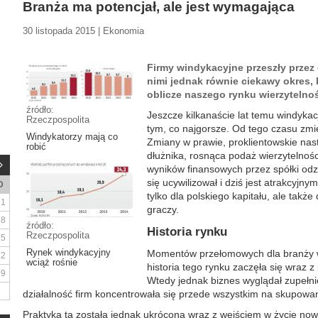
Branża ma potencjał, ale jest wymagająca
30 listopada 2015 | Ekonomia
Firmy windykacyjne przeszły przez 
nimi jednak równie ciekawy okres,
oblicze naszego rynku wierzytelnoś
źródło:
Jeszcze kilkanaście lat temu windykac
Rzeczpospolita
tym, co najgorsze. Od tego czasu zmie
Windykatorzy mają co
Zmiany w prawie, proklientowskie nas
robić
dłużnika, rosnąca podaż wierzytelnoś
wyników finansowych przez spółki odzy
się ucywilizował i dziś jest atrakcyjny
D
tylko dla polskiego kapitału, ale tak
1
graczy.
8
źródło:
Historia rynku
Rzeczpospolita
15
Rynek windykacyjny
Momentów przełomowych dla branży wi
22
wciąż rośnie
historia tego rynku zaczęła się wraz 
29
Wtedy jednak biznes wyglądał zupełnie
działalność firm koncentrowała się przede wszystkim na skupow
Praktyka ta została jednak ukrócona wraz z wejściem w życie now