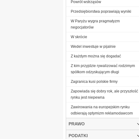
Powrót wstrząsów
Przedsiębiorstwa poprawiają wyniki
W Paryżu wygra pragmatyzm
negocjatorów
W skrócie
Wedel inwestuje w pijalnie
Z każdym można się dogadać
Z kim przyjdzie rywalizować rodzimym
spółkom odzyskującym długi
Zagranica kusi polskie firmy
Zapowiada się dobry rok, ale przyszłość
rynku jest niepewna
Zawirowania na europejskim rynku
odbierają optymizm reklamodawcom
PRAWO
PODATKI