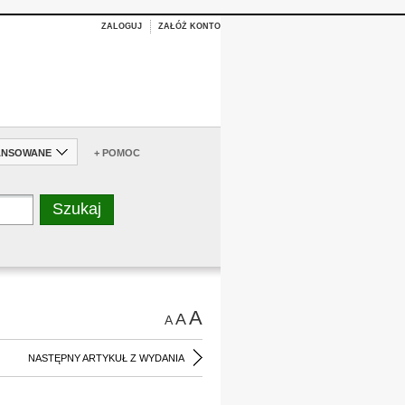
ZALOGUJ
ZAŁÓŻ KONTO
ANSOWANE
+ POMOC
A
A
A
NASTĘPNY ARTYKUŁ Z WYDANIA