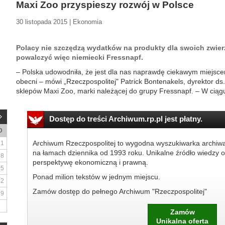
Maxi Zoo przyspieszy rozwój w Polsce
30 listopada 2015 | Ekonomia
Polacy nie szczędzą wydatków na produkty dla swoich zwierz
powalczyć więc niemiecki Fressnapf.
– Polska udowodniła, że jest dla nas naprawdę ciekawym miejsc
obecni – mówi „Rzeczpospolitej" Patrick Bontenakels, dyrektor ds.
sklepów Maxi Zoo, marki należącej do grupy Fressnapf. – W ciągu k
Dostęp do treści Archiwum.rp.pl jest płatny.
D
Archiwum Rzeczpospolitej to wygodna wyszukiwarka archiw
1
na łamach dziennika od 1993 roku. Unikalne źródło wiedzy o
8
perspektywę ekonomiczną i prawną.
15
Ponad milion tekstów w jednym miejscu.
22
Zamów dostęp do pełnego Archiwum "Rzeczpospolitej"
29
Zamów
Unikalna oferta