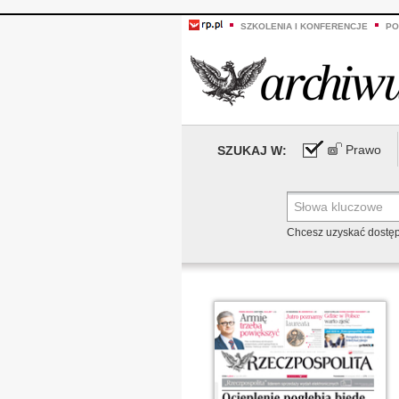
SZKOLENIA I KONFERENCJE
PO
Prawo
SZUKAJ W:
Chcesz uzyskać dostę