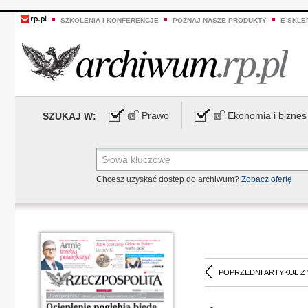
SZKOLENIA I KONFERENCJE
POZNAJ NASZE PRODUKTY
E-SKLE
Prawo
Ekonomia i biznes
SZUKAJ W:
Chcesz uzyskać dostęp do archiwum?
Zobacz ofertę
POPRZEDNI ARTYKUŁ Z