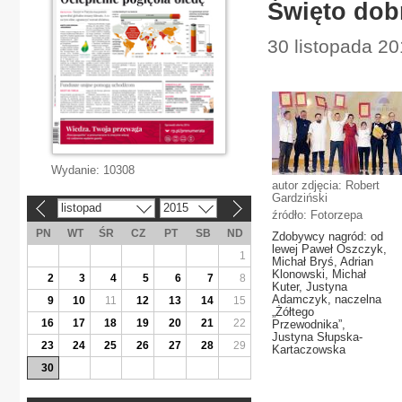
Święto dob
30 listopada 201
Wydanie:
10308
autor zdjęcia: Robert
Gardziński
listopad
2015
«
»
źródło: Fotorzepa
PN
WT
ŚR
CZ
PT
SB
ND
Zdobywcy nagród: od
lewej Paweł Oszczyk,
1
Michał Bryś, Adrian
Klonowski, Michał
2
3
4
5
6
7
8
Kuter, Justyna
Adamczyk, naczelna
9
10
11
12
13
14
15
„Żółtego
16
17
18
19
20
21
22
Przewodnika”,
Justyna Słupska-
23
24
25
26
27
28
29
Kartaczowska
30