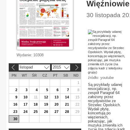
Więźniowie
30 listopada 20
Wydanie:
10308
listopad
2015
«
»
PN
WT
ŚR
CZ
PT
SB
ND
źródło: youtube
1
Są przykłady udanej
resocjalizacji, np.
2
3
4
5
6
7
8
zespół Paragraf 64
założony przez
9
10
11
12
13
14
15
recydywistów ze
16
17
18
19
20
21
22
Strzelec Opolskich.
Wydali płytę,
23
24
25
26
27
28
29
koncertują po
więzieniach,
30
pokazując, jak
muzyka zmieniła ich
życie (na zdjęciu kadr