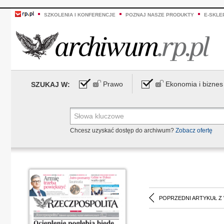
SZKOLENIA I KONFERENCJE
POZNAJ NASZE PRODUKTY
E-SKLE
Prawo
Ekonomia i biznes
SZUKAJ W:
Chcesz uzyskać dostęp do archiwum?
Zobacz ofertę
POPRZEDNI ARTYKUŁ Z