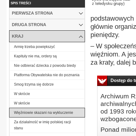
SPIS TREŚCI
z teledysku grupy)
PIERWSZA STRONA
podstawowych p
DRUGA STRONA
głównie organiz
pieniędzy.
KRAJ
– W społeczeńs
Armię trzeba powiększyć
więźniom. A jes
Kapituły nie ma, ordery są
za kraty, dalej
Nie odbierać dziecka z powodu biedy
Platforma Obywatelska nie do poznania
Dostęp do tr
Smog trzyma się dobrze
W skrócie
Archiwum Rz
archiwalnyc
W skrócie
od 1993 roku
Więźniowie skazani na wykluczenie
wzbogacone
Za działalność w imię polskiej racji
stanu
Ponad milio