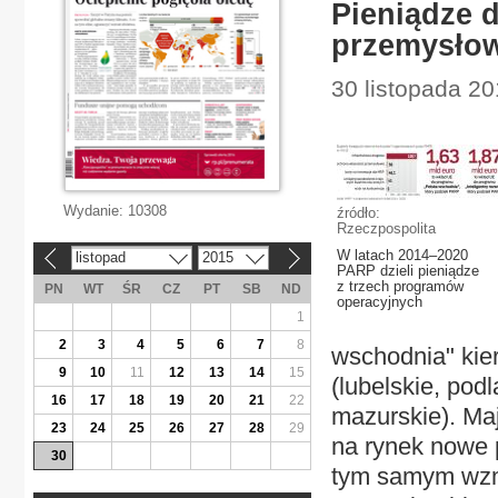
Pieniądze d
przemysło
30 listopada 20
Wydanie:
10308
źródło:
Rzeczpospolita
W latach 2014–2020
listopad
2015
«
»
PARP dzieli pieniądze
z trzech programów
PN
WT
ŚR
CZ
PT
SB
ND
operacyjnych
1
2
3
4
5
6
7
8
wschodnia" kie
9
10
11
12
13
14
15
(lubelskie, pod
16
17
18
19
20
21
22
mazurskie). Ma
23
24
25
26
27
28
29
na rynek nowe p
30
tym samym wzmo