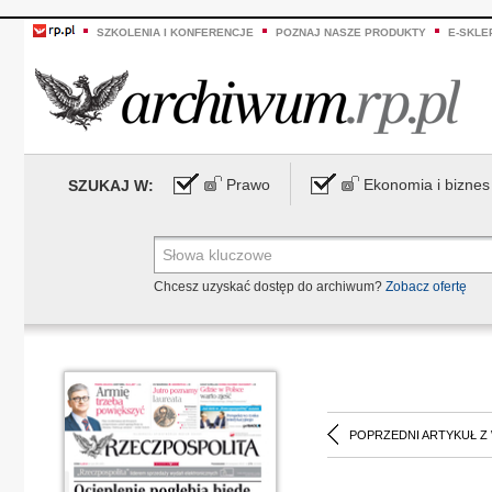
SZKOLENIA I KONFERENCJE
POZNAJ NASZE PRODUKTY
E-SKLE
Prawo
Ekonomia i biznes
SZUKAJ W:
Chcesz uzyskać dostęp do archiwum?
Zobacz ofertę
POPRZEDNI ARTYKUŁ Z