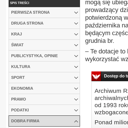
mogą się ubiega
SPIS TREŚCI
prowadzący dzi
PIERWSZA STRONA
potwierdzoną w
DRUGA STRONA
października n
będącym części
KRAJ
grudnia br.
ŚWIAT
– Te dotacje t
PUBLICYSTYKA, OPINIE
wykorzystać wz
KULTURA
Dostęp do tr
SPORT
EKONOMIA
Archiwum Rz
archiwalnyc
PRAWO
od 1993 roku
PODATKI
wzbogacone
DOBRA FIRMA
Ponad milio