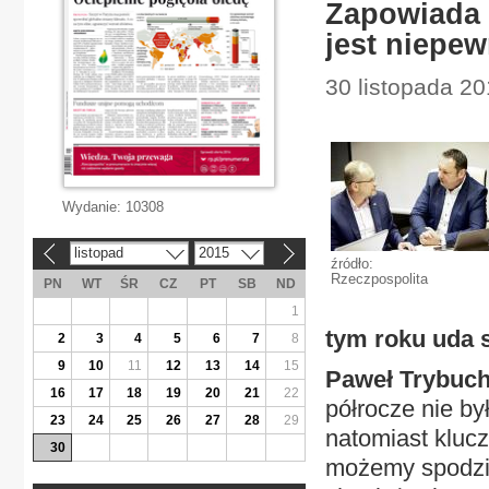
Zapowiada s
jest niepe
30 listopada 2
Wydanie:
10308
listopad
2015
«
»
źródło:
Rzeczpospolita
PN
WT
ŚR
CZ
PT
SB
ND
1
tym roku uda s
2
3
4
5
6
7
8
9
10
11
12
13
14
15
Paweł Trybuc
16
17
18
19
20
21
22
półrocze nie by
23
24
25
26
27
28
29
natomiast kluc
30
możemy spodzie