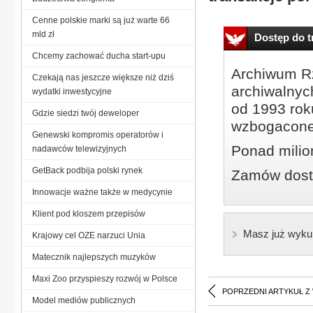
Cenne polskie marki są już warte 66
mld zł
Dostęp do tr
Chcemy zachować ducha start-upu
Archiwum Rz
Czekają nas jeszcze większe niż dziś
archiwalnyc
wydatki inwestycyjne
od 1993 roku
Gdzie siedzi twój deweloper
wzbogacone
Genewski kompromis operatorów i
Ponad milio
nadawców telewizyjnych
GetBack podbija polski rynek
Zamów dostę
Innowacje ważne także w medycynie
Klient pod kloszem przepisów
Masz już wyku
Krajowy cel OZE narzuci Unia
Matecznik najlepszych muzyków
Maxi Zoo przyspieszy rozwój w Polsce
POPRZEDNI ARTYKUŁ Z
Model mediów publicznych