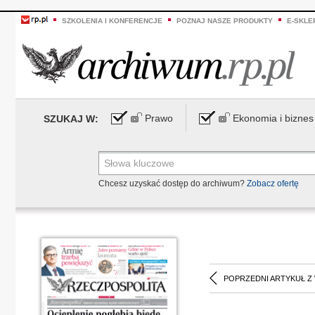
SZKOLENIA I KONFERENCJE
POZNAJ NASZE PRODUKTY
E-SKLE
Prawo
Ekonomia i biznes
SZUKAJ W:
Chcesz uzyskać dostęp do archiwum?
Zobacz ofertę
POPRZEDNI ARTYKUŁ Z