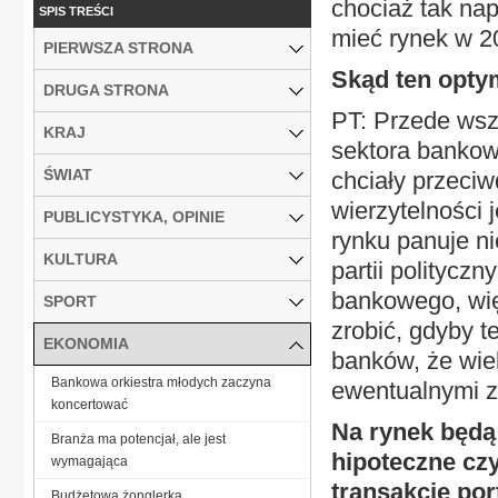
chociaż tak na
SPIS TREŚCI
mieć rynek w 2
PIERWSZA STRONA
Skąd ten opt
DRUGA STRONA
PT: Przede ws
KRAJ
sektora bankow
ŚWIAT
chciały przeciw
wierzytelności
PUBLICYSTYKA, OPINIE
rynku panuje n
KULTURA
partii polityczn
bankowego, więc
SPORT
zrobić, gdyby t
EKONOMIA
banków, że wiel
Bankowa orkiestra młodych zaczyna
ewentualnymi z
koncertować
Na rynek będą 
Branża ma potencjał, ale jest
hipoteczne czy
wymagająca
transakcje port
Budżetowa żonglerka