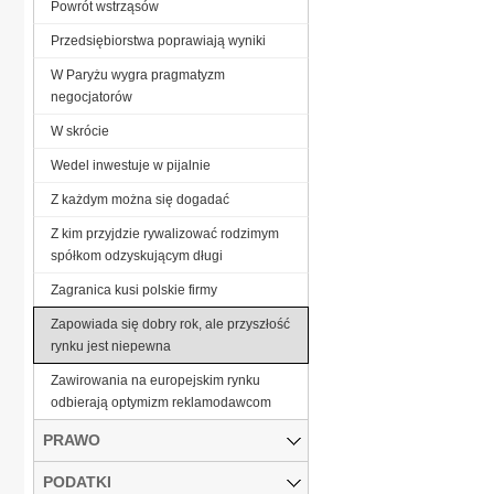
Powrót wstrząsów
Przedsiębiorstwa poprawiają wyniki
W Paryżu wygra pragmatyzm
negocjatorów
W skrócie
Wedel inwestuje w pijalnie
Z każdym można się dogadać
Z kim przyjdzie rywalizować rodzimym
spółkom odzyskującym długi
Zagranica kusi polskie firmy
Zapowiada się dobry rok, ale przyszłość
rynku jest niepewna
Zawirowania na europejskim rynku
odbierają optymizm reklamodawcom
PRAWO
PODATKI