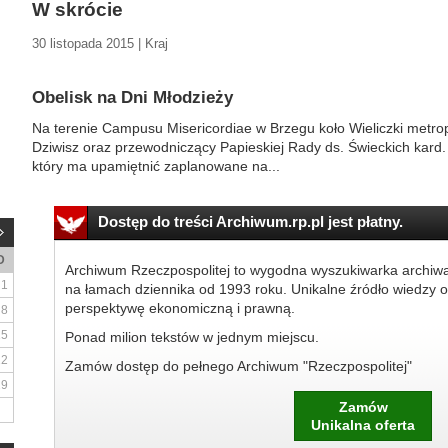
W skrócie
30 listopada 2015 | Kraj
Obelisk na Dni Młodzieży
Na terenie Campusu Misericordiae w Brzegu koło Wieliczki metrop
Dziwisz oraz przewodniczący Papieskiej Rady ds. Świeckich kard. S
który ma upamiętnić zaplanowane na...
Dostęp do treści Archiwum.rp.pl jest płatny.
D
Archiwum Rzeczpospolitej to wygodna wyszukiwarka archiw
1
na łamach dziennika od 1993 roku. Unikalne źródło wiedzy o
perspektywę ekonomiczną i prawną.
8
15
Ponad milion tekstów w jednym miejscu.
22
Zamów dostęp do pełnego Archiwum "Rzeczpospolitej"
29
Zamów
Unikalna oferta