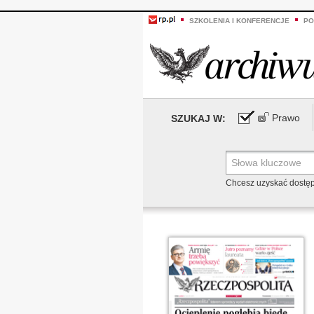
SZKOLENIA I KONFERENCJE
PO
Prawo
SZUKAJ W:
Chcesz uzyskać dostę