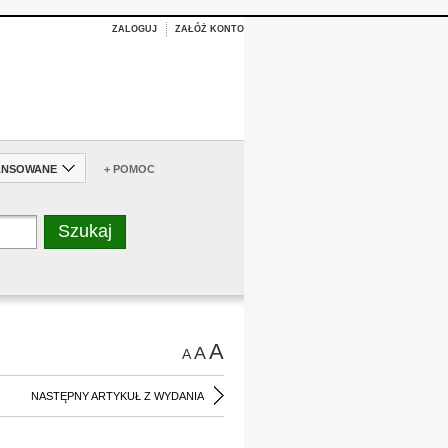
ZALOGUJ
ZAŁÓŻ KONTO
ANSOWANE
+ POMOC
A
A
A
NASTĘPNY ARTYKUŁ Z WYDANIA