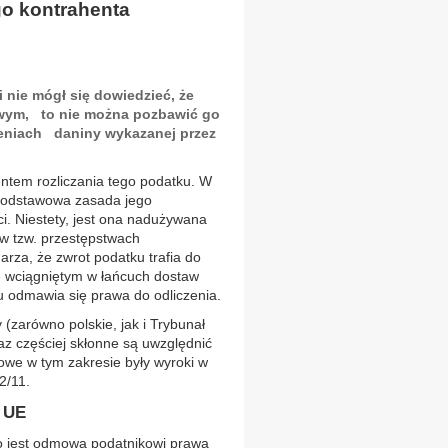
go kontrahenta
i nie mógł się dowiedzieć, że
owym, to nie można pozbawić go
eniach daniny wykazanej przez
ntem rozliczania tego podatku. W
 podstawowa zasada jego
ci. Niestety, jest ona nadużywana
 w tzw. przestępstwach
arza, że zwrot podatku trafia do
 wciągniętym w łańcuch dostaw
 odmawia się prawa do odliczenia.
(zarówno polskie, jak i Trybunał
raz częściej skłonne są uwzględnić
owe w tym zakresie były wyroki w
2/11.
 UE
o jest odmowa podatnikowi prawa