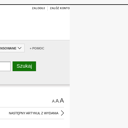
ZALOGUJ
ZAŁÓŻ KONTO
ANSOWANE
+ POMOC
A
A
A
NASTĘPNY ARTYKUŁ Z WYDANIA