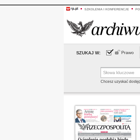
SZKOLENIA I KONFERENCJE
PO
Prawo
SZUKAJ W:
Chcesz uzyskać dostę