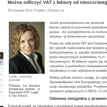
Można odliczyć VAT z faktury od nieuczciwe
30 listopada 2015 | Podatki | Elżbieta Lis
Jeżeli przedsiębiorca nie wiedział 
bierze udział w oszustwie podatk
prawa do uwzględnienia w rozlicz
zbywcę w dokumencie sprzedaży.
Prawo do odliczenia VAT jest fundame
ten sposób realizowana jest bowiem
funkcjonowania, tj. zasada neutralnoś
przez nieuczciwych podatników, m.in.
karuzelowych. W efekcie często się zd
D
oszustów, a podatnikom nieświadomie
1
zbudowany w celu wyłudzenia podatku
8
źródło: materiały
Należy jednak zwrócić uwagę, że sądy 
prasowe
15
Sprawiedliwości Unii Europejskiej) co
Elżbieta Lis, doradca
22
racje oszukanego podatnika. Przełom
podatkowy, partner w
sprawach połączonych C-80/11 i C-14
29
Kancelarii KSP Legal
& Tax Advice
Odmowa niezgodna z prawem
Trybunał orzekł, że niezgodna z przepisami prawa wspólnotoweg