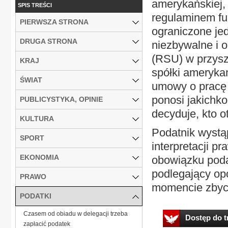
amerykańskiej, 
SPIS TREŚCI
regulaminem fu
PIERWSZA STRONA
ograniczone jed
DRUGA STRONA
niezbywalne i o
(RSU) w przysz
KRAJ
spółki amerykań
ŚWIAT
umowy o pracę 
ponosi jakichk
PUBLICYSTYKA, OPINIE
decyduje, kto o
KULTURA
Podatnik wystą
SPORT
interpretacji 
EKONOMIA
obowiązku poda
podlegający op
PRAWO
momencie zbycia
PODATKI
Czasem od obiadu w delegacji trzeba
Dostęp do tr
zapłacić podatek