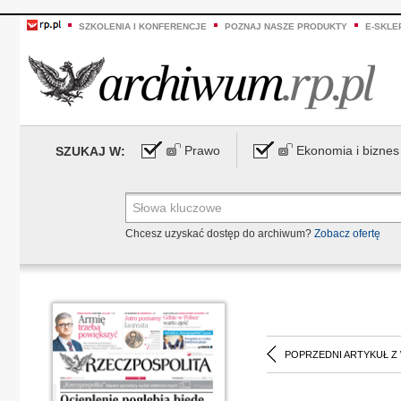
SZKOLENIA I KONFERENCJE
POZNAJ NASZE PRODUKTY
E-SKLE
Prawo
Ekonomia i biznes
SZUKAJ W:
Chcesz uzyskać dostęp do archiwum?
Zobacz ofertę
POPRZEDNI ARTYKUŁ Z