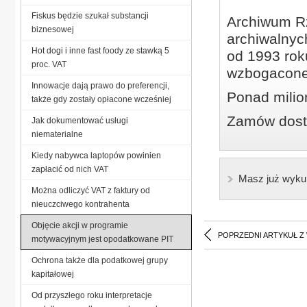
Fiskus będzie szukał substancji
Archiwum Rz
biznesowej
archiwalnyc
Hot dogi i inne fast foody ze stawką 5
od 1993 roku
proc. VAT
wzbogacone
Innowacje dają prawo do preferencji,
Ponad milio
także gdy zostały opłacone wcześniej
Zamów dostę
Jak dokumentować usługi
niematerialne
Kiedy nabywca laptopów powinien
zapłacić od nich VAT
Masz już wyku
Można odliczyć VAT z faktury od
nieuczciwego kontrahenta
Objęcie akcji w programie
POPRZEDNI ARTYKUŁ Z
motywacyjnym jest opodatkowane PIT
Ochrona także dla podatkowej grupy
kapitałowej
Od przyszłego roku interpretacje