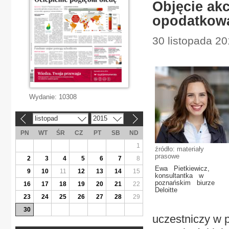
Objęcie ak
opodatkow
30 listopada 20
Wydanie:
10308
listopad
2015
«
»
PN
WT
ŚR
CZ
PT
SB
ND
1
źródło: materiały
prasowe
2
3
4
5
6
7
8
Ewa Pietkiewicz,
9
10
11
12
13
14
15
konsultantka w
poznańskim biurze
16
17
18
19
20
21
22
Deloitte
23
24
25
26
27
28
29
30
uczestniczy w 