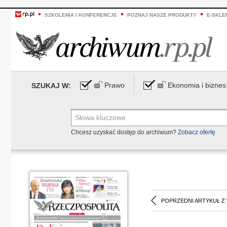
SZKOLENIA I KONFERENCJE
POZNAJ NASZE PRODUKTY
E-SKLE
Prawo
Ekonomia i biznes
SZUKAJ W:
Chcesz uzyskać dostęp do archiwum?
Zobacz ofertę
POPRZEDNI ARTYKUŁ Z