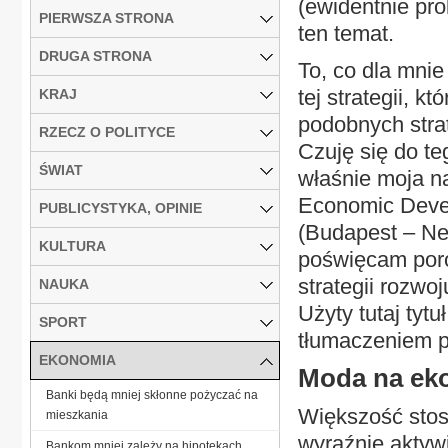
(ewidentnie pr
PIERWSZA STRONA
ten temat.
DRUGA STRONA
To, co dla mnie
tej strategii, k
KRAJ
podobnych stra
RZECZ O POLITYCE
Czuję się do t
ŚWIAT
właśnie moja n
Economic Devel
PUBLICYSTYKA, OPINIE
(Budapest – Ne
KULTURA
poświęcam poró
strategii rozwo
NAUKA
Użyty tutaj tytu
SPORT
tłumaczeniem pi
EKONOMIA
Moda na ek
Banki będą mniej skłonne pożyczać na
Większość stos
mieszkania
wyraźnie aktywi
Bankom mniej zależy na hipotekach