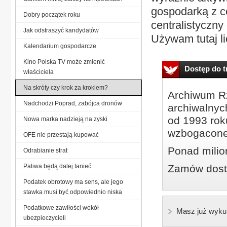
gospodarką z ce
Dobry początek roku
centralistyczny
Jak odstraszyć kandydatów
Używam tutaj li
Kalendarium gospodarcze
Kino Polska TV może zmienić
Dostęp do tr
właściciela
Na skróty czy krok za krokiem?
Archiwum Rz
Nadchodzi Poprad, zabójca dronów
archiwalnyc
od 1993 roku
Nowa marka nadzieją na zyski
wzbogacone
OFE nie przestają kupować
Ponad milio
Odrabianie strat
Paliwa będą dalej tanieć
Zamów dostę
Podatek obrotowy ma sens, ale jego
stawka musi być odpowiednio niska
Podatkowe zawiłości wokół
Masz już wyku
ubezpieczycieli