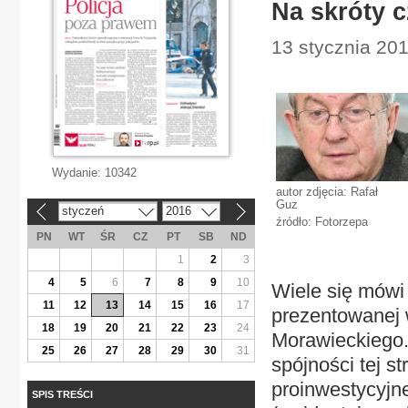
Na skróty 
13 stycznia 20
Wydanie:
10342
autor zdjęcia: Rafał
Guz
styczeń
2016
«
»
źródło: Fotorzepa
PN
WT
ŚR
CZ
PT
SB
ND
1
2
3
4
5
6
7
8
9
10
Wiele się mówi
11
12
13
14
15
16
17
prezentowanej 
18
19
20
21
22
23
24
Morawieckiego.
25
26
27
28
29
30
31
spójności tej st
proinwestycyjn
SPIS TREŚCI