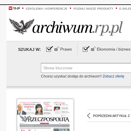
SZKOLENIA I KONFERENCJE
POZNAJ NASZE PRODUKTY
E-SKLE
Prawo
Ekonomia i biznes
SZUKAJ W:
Chcesz uzyskać dostęp do archiwum?
Zobacz ofertę
POPRZEDNI ARTYKUŁ Z