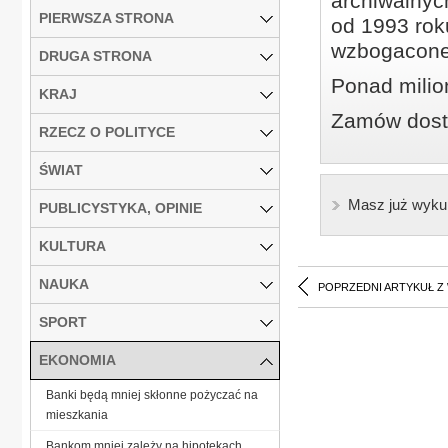
archiwalnyc
PIERWSZA STRONA
od 1993 roku
wzbogacone
DRUGA STRONA
Ponad milio
KRAJ
Zamów dostę
RZECZ O POLITYCE
ŚWIAT
Masz już wyku
PUBLICYSTYKA, OPINIE
KULTURA
NAUKA
POPRZEDNI ARTYKUŁ Z
SPORT
EKONOMIA
Banki będą mniej skłonne pożyczać na
mieszkania
Bankom mniej zależy na hipotekach