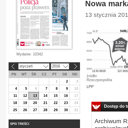
Nowa marka
13 stycznia 20
Wydanie:
10342
styczeń
2016
«
»
PN
WT
ŚR
CZ
PT
SB
ND
źródło:
Rzeczpospolita
1
2
3
LPP
4
5
6
7
8
9
10
11
12
13
14
15
16
17
18
19
20
21
22
23
24
Dostęp do tr
25
26
27
28
29
30
31
Archiwum Rz
SPIS TREŚCI