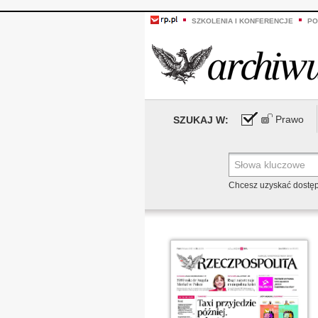
SZKOLENIA I KONFERENCJE
PO
Prawo
SZUKAJ W:
Chcesz uzyskać dostę