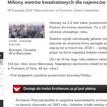
Miliony metrów kwadratowych dla najemców 
08 listopada 2019 | Nieruchomości w Ekonomii | Aneta Gawrońska
Umowy na 1,2 mln mkw. powierzchn
Polsce do końca września. To o 15 
okresie ubiegłego roku.
Świetne wyniki odnotowały główne ry
źródło: materiały
stycznia do września firmy wynajęły pr
prasowe
więcej niż w trzech kw. 2018 r. – pod
Biurowiec Chmielna
popyt na biura napędza kolejne inwest
89 w Warszawie
Od I do III kw. tego roku oddano niema
D
315 tys. mkw. poza Warszawą. Największy ukończony obiekt to 
3
w Poznaniu (II faza, 46 tys. mkw.)
10
– Pod względem zasobów powierzchni biurowej Polska...
17
24
Dostęp do treści Archiwum.rp.pl jest płatny.
Archiwum Rzeczpospolitej to wygodna wyszukiwarka archiw
na łamach dziennika od 1993 roku. Unikalne źródło wiedzy o