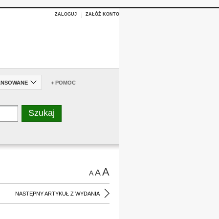
ZALOGUJ
ZAŁÓŻ KONTO
ANSOWANE
+ POMOC
A
A
A
NASTĘPNY ARTYKUŁ Z WYDANIA