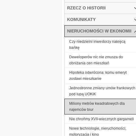
RZECZ O HISTORII
KOMUNIKATY
NIERUCHOMOŚCI W EKONOMII
Czy niedzielni inwestorzy nakręcą
bańkę
Deweloperów nic nie zmusza do
obniżania cen mieszkań
Hipoteka odwrócona: komu emeryt
zostawi mieszkanie
Jednostronne zmiany umów frankowych
pod lupą UOKiK
Miliony metrów kwadratowych dla
najemców biur
Nie chrońmy XVII-wiecznych gargameli
Nowe technologie, nieruchomości,
motoryzacja i kino