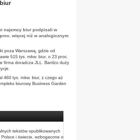
biur
i najemcy biur podpisali w
proc. więcej niż w analogicznym
nki poza Warszawą, gdzie od
awie 515 tys. mkw. biur, o 23 proc.
aje firma doradcza JLL. Bardzo duży
ycje.
l 460 tys. mkw. biur, z czego aż
kompleks biurowy Business Garden
alnych tekstów opublikowanych
 Polsce i świecie, wzbogacone o