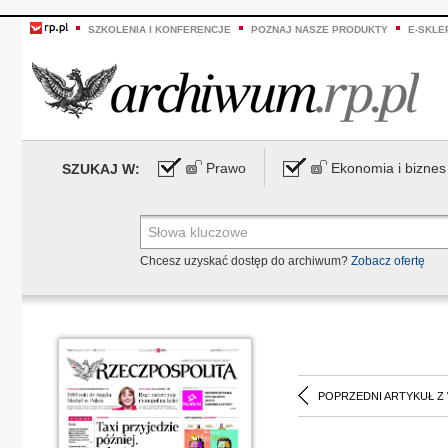
SZKOLENIA I KONFERENCJE
POZNAJ NASZE PRODUKTY
E-SKLE
Prawo
Ekonomia i biznes
SZUKAJ W:
Chcesz uzyskać dostęp do archiwum?
Zobacz ofertę
POPRZEDNI ARTYKUŁ Z