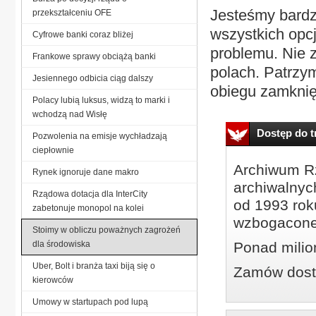
Jesteśmy bardz
przekształceniu OFE
wszystkich opcj
Cyfrowe banki coraz bliżej
problemu. Nie 
Frankowe sprawy obciążą banki
polach. Patrzy
Jesiennego odbicia ciąg dalszy
obiegu zamknię
Polacy lubią luksus, widzą to marki i
wchodzą nad Wisłę
Dostęp do tr
Pozwolenia na emisje wychładzają
ciepłownie
Archiwum Rz
Rynek ignoruje dane makro
archiwalnyc
Rządowa dotacja dla InterCity
od 1993 roku
zabetonuje monopol na kolei
wzbogacone
Stoimy w obliczu poważnych zagrożeń
dla środowiska
Ponad milio
Uber, Bolt i branża taxi biją się o
Zamów dostę
kierowców
Umowy w startupach pod lupą