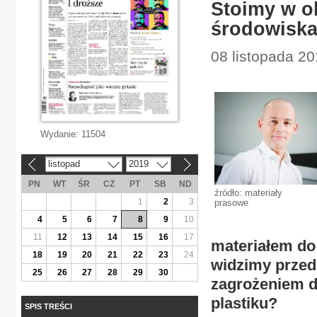
Stoimy w o
środowisk
08 listopada 20
Wydanie:
11504
listopad
2019
«
»
PN
WT
ŚR
CZ
PT
SB
ND
źródło: materiały
1
2
3
prasowe
4
5
6
7
8
9
10
11
12
13
14
15
16
17
materiałem do
18
19
20
21
22
23
24
widzimy przed
25
26
27
28
29
30
zagrożeniem dl
plastiku?
SPIS TREŚCI