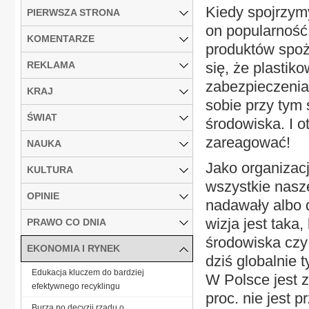
Kiedy spojrzym
PIERWSZA STRONA
on popularność
KOMENTARZE
produktów spoż
REKLAMA
się, że plasti
zabezpieczenia
KRAJ
sobie przy tym
ŚWIAT
środowiska. I 
zareagować!
NAUKA
Jako organizac
KULTURA
wszystkie nasze
OPINIE
nadawały albo 
wizja jest taka
PRAWO CO DNIA
środowiska czy 
EKONOMIA I RYNEK
dziś globalnie 
Edukacja kluczem do bardziej
W Polsce jest zn
efektywnego recyklingu
proc. nie jest 
Burza po decyzji rządu o