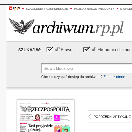
SZKOLENIA I KONFERENCJE
POZNAJ NASZE PRODUKTY
E-SKLE
Prawo
Ekonomia i biznes
SZUKAJ W:
Chcesz uzyskać dostęp do archiwum?
Zobacz ofertę
POPRZEDNI ARTYKUŁ Z