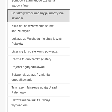
Bombowy alarm długo czeka na
sądowy finał
Do szkoły wrócił nadany jej uroczyście
sztandar
Kilka dni na wznowienie spraw
karuzelowych
Lekarze ze Wschodu nie chcą leczyć
Polaków
Liczy się to, co się komu powierza
Radzie trudno zamknąć afery
Rejenci będą edukować
Sekwencja zdarzeń zmienia
opodatkowanie
Tym razem fałszerze udają Urząd
Patentowy
Uszczelnienie luki CIT wciąż
wyzwaniem