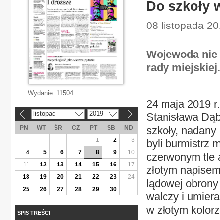
Do szkoły w
08 listopada 20
Wojewoda nie 
rady miejskiej.
Wydanie:
11504
24 maja 2019 r
listopad
2019
Stanisława Dąb
«
»
PN
WT
ŚR
CZ
PT
SB
ND
szkoły, nadany
1
2
3
byli burmistrz 
4
5
6
7
8
9
10
czerwonym tle 
11
12
13
14
15
16
17
złotym napisem
18
19
20
21
22
23
24
lądowej obrony
25
26
27
28
29
30
walczy i umier
w złotym kolorz
SPIS TREŚCI