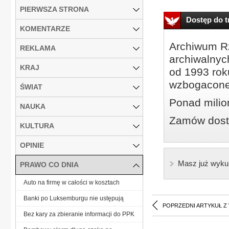
PIERWSZA STRONA
Dostęp do tr
KOMENTARZE
Archiwum Rz
REKLAMA
archiwalnyc
KRAJ
od 1993 roku
wzbogacone
ŚWIAT
Ponad milio
NAUKA
Zamów dostę
KULTURA
OPINIE
Masz już wyku
PRAWO CO DNIA
Auto na firmę w całości w kosztach
Banki po Luksemburgu nie ustępują
POPRZEDNI ARTYKUŁ Z
Bez kary za zbieranie informacji do PPK