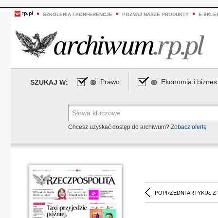
SZKOLENIA I KONFERENCJE
POZNAJ NASZE PRODUKTY
E-SKLE
Prawo
Ekonomia i biznes
SZUKAJ W:
Chcesz uzyskać dostęp do archiwum?
Zobacz ofertę
POPRZEDNI ARTYKUŁ Z