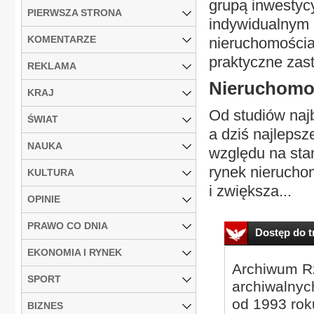
grupą inwestyc
PIERWSZA STRONA
indywidualnym 
KOMENTARZE
nieruchomościa
praktyczne zas
REKLAMA
Nieruchomoś
KRAJ
Od studiów najb
ŚWIAT
a dziś najleps
NAUKA
względu na sta
rynek nieruchom
KULTURA
i zwiększa...
OPINIE
PRAWO CO DNIA
Dostęp do tr
EKONOMIA I RYNEK
Archiwum Rz
SPORT
archiwalnyc
od 1993 roku
BIZNES