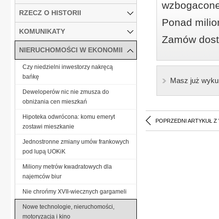
wzbogacone
RZECZ O HISTORII
Ponad milio
KOMUNIKATY
Zamów dostę
NIERUCHOMOŚCI W EKONOMII
Czy niedzielni inwestorzy nakręcą
bańkę
Masz już wyku
Deweloperów nic nie zmusza do
obniżania cen mieszkań
Hipoteka odwrócona: komu emeryt
POPRZEDNI ARTYKUŁ Z
zostawi mieszkanie
Jednostronne zmiany umów frankowych
pod lupą UOKiK
Miliony metrów kwadratowych dla
najemców biur
Nie chrońmy XVII-wiecznych gargameli
Nowe technologie, nieruchomości,
motoryzacja i kino