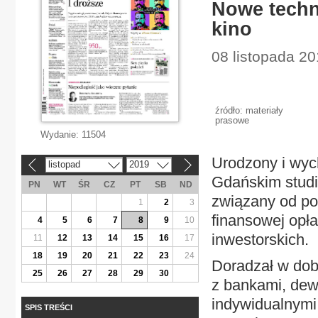
Nowe techn
kino
08 listopada 2
źródło: materiały
prasowe
Wydanie:
11504
Urodzony i wyc
listopad
2019
«
»
Gdańskim studi
PN
WT
ŚR
CZ
PT
SB
ND
związany od pon
1
2
3
finansowej opła
4
5
6
7
8
9
10
inwestorskich.
11
12
13
14
15
16
17
18
19
20
21
22
23
24
Doradzał w dob
25
26
27
28
29
30
z bankami, dewe
indywidualnymi.
SPIS TREŚCI