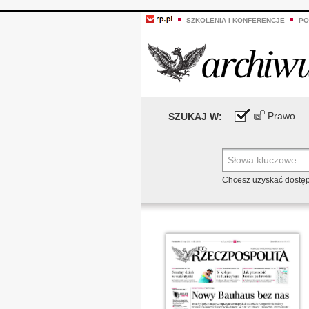
SZKOLENIA I KONFERENCJE
PO
Prawo
SZUKAJ W:
Chcesz uzyskać dostę