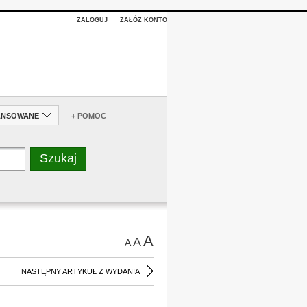
ZALOGUJ
ZAŁÓŻ KONTO
ANSOWANE
+ POMOC
A
A
A
NASTĘPNY ARTYKUŁ Z WYDANIA