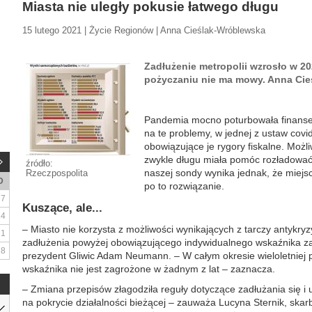
Miasta nie uległy pokusie łatwego długu
15 lutego 2021 | Życie Regionów | Anna Cieślak-Wróblewska
Zadłużenie metropolii wzrosło w 20
pożyczaniu nie ma mowy. Anna Ci
Pandemia mocno poturbowała finanse
na te problemy, w jednej z ustaw cov
obowiązujące je rygory fiskalne. Możl
zwykle długu miała pomóc rozładować
źródło:
naszej sondy wynika jednak, że miejsc
Rzeczpospolita
D
po to rozwiązanie.
7
Kuszące, ale...
14
– Miasto nie korzysta z możliwości wynikających z tarczy antykry
21
zadłużenia powyżej obowiązującego indywidualnego wskaźnika za
28
prezydent Gliwic Adam Neumann. – W całym okresie wieloletniej 
wskaźnika nie jest zagrożone w żadnym z lat – zaznacza.
– Zmiana przepisów złagodziła reguły dotyczące zadłużania się i 
na pokrycie działalności bieżącej – zauważa Lucyna Sternik, skarbn