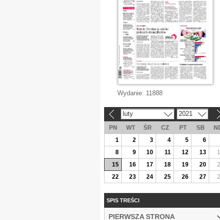
Wydanie:
11888
luty
2021
«
»
PN
WT
ŚR
CZ
PT
SB
N
1
2
3
4
5
6
8
9
10
11
12
13
15
16
17
18
19
20
22
23
24
25
26
27
SPIS TREŚCI
PIERWSZA STRONA