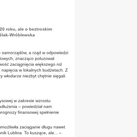
20 roku, ale o beztroskim
eślak-Wróblewska
 samorządów, a rząd w odpowiedzi
idowych, znacząco poluzował
iwość zaciągnięcia większego niż
 napięcia w lokalnych budżetach. Z
y włodarze niezbyt chętnie sięgali
zysowej w zakresie wzrostu
dłużenia – powiedział nam
prognozy finansowej spełnienie
umożliwiła zaciąganie długu nawet
ik Lublina. To kuszące, ale... –