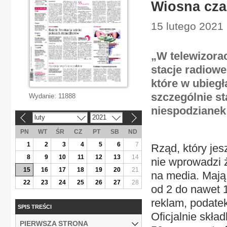
Wiosna cza
15 lutego 2021 
„W telewizorac
stacje radiowe
które w ubiegł
szczególnie s
Wydanie:
11888
niespodzianek
luty
2021
«
»
PN
WT
ŚR
CZ
PT
SB
ND
1
2
3
4
5
6
7
Rząd, który jes
8
9
10
11
12
13
14
nie wprowadzi 
15
16
17
18
19
20
21
na media. Mają
22
23
24
25
26
27
28
od 2 do nawet 1
reklam, podatek
SPIS TREŚCI
Oficjalnie skł
PIERWSZA STRONA