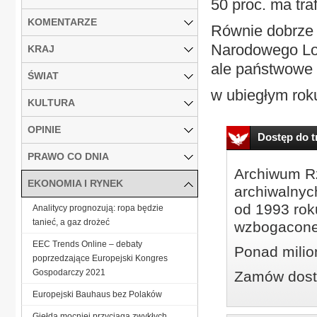
50 proc. ma tra
KOMENTARZE
Równie dobrze 
Narodowego Lot
KRAJ
ale państwowe m
ŚWIAT
w ubiegłym rok
KULTURA
OPINIE
Dostęp do tr
PRAWO CO DNIA
Archiwum Rz
EKONOMIA I RYNEK
archiwalnyc
od 1993 roku
Analitycy prognozują: ropa będzie
tanieć, a gaz drożeć
wzbogacone
EEC Trends Online – debaty
Ponad milio
poprzedzające Europejski Kongres
Gospodarczy 2021
Zamów dostę
Europejski Bauhaus bez Polaków
Giełda mocniej przyciąga zwykłych