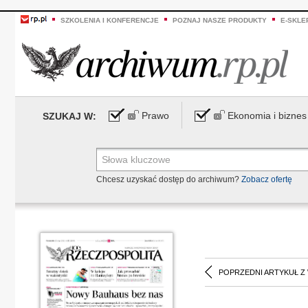
SZKOLENIA I KONFERENCJE
POZNAJ NASZE PRODUKTY
E-SKLE
Prawo
Ekonomia i biznes
SZUKAJ W:
Chcesz uzyskać dostęp do archiwum?
Zobacz ofertę
POPRZEDNI ARTYKUŁ Z