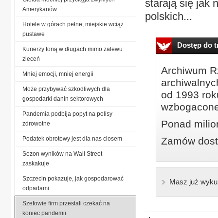
starają się jak
Amerykanów
polskich...
Hotele w górach pełne, miejskie wciąż
pustawe
Dostęp do tr
Kurierzy toną w długach mimo zalewu
zleceń
Archiwum Rz
Mniej emocji, mniej energii
archiwalnyc
Może przybywać szkodliwych dla
od 1993 roku
gospodarki danin sektorowych
wzbogacone
Pandemia podbija popyt na polisy
Ponad milio
zdrowotne
Podatek obrotowy jest dla nas ciosem
Zamów dostę
Sezon wyników na Wall Street
zaskakuje
Szczecin pokazuje, jak gospodarować
Masz już wyku
odpadami
Szefowie firm przestali czekać na
koniec pandemii