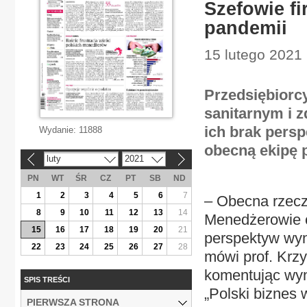
Szefowie fi
pandemii
15 lutego 2021 
Przedsiębiorc
sanitarnym i z
ich brak pers
Wydanie:
11888
obecną ekipę p
luty
2021
«
»
PN
WT
ŚR
CZ
PT
SB
ND
1
2
3
4
5
6
7
– Obecna rzecz
8
9
10
11
12
13
14
Menedżerowie c
15
16
17
18
19
20
21
perspektyw wyn
22
23
24
25
26
27
28
mówi prof. Krzy
komentując wyni
SPIS TREŚCI
„Polski biznes 
PIERWSZA STRONA