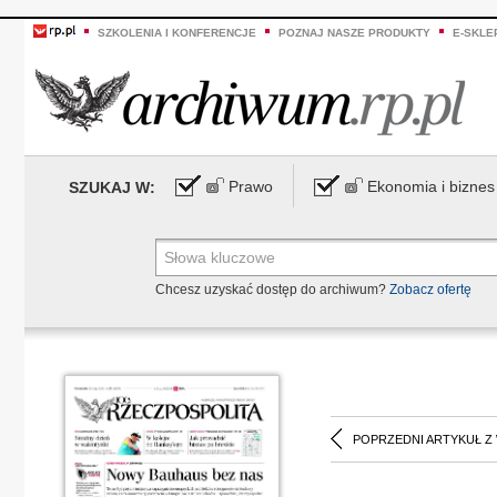
SZKOLENIA I KONFERENCJE
POZNAJ NASZE PRODUKTY
E-SKLE
Prawo
Ekonomia i biznes
SZUKAJ W:
Chcesz uzyskać dostęp do archiwum?
Zobacz ofertę
POPRZEDNI ARTYKUŁ Z