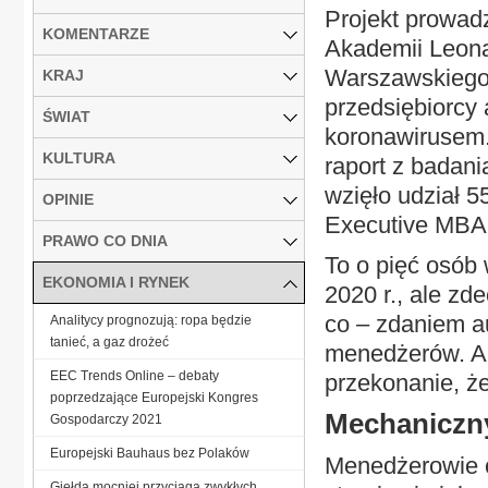
Projekt prowad
KOMENTARZE
Akademii Leona
Warszawskiego 
KRAJ
przedsiębiorcy
ŚWIAT
koronawirusem.
KULTURA
raport z badani
wzięło udział 
OPINIE
Executive MBA
PRAWO CO DNIA
To o pięć osób 
EKONOMIA I RYNEK
2020 r., ale zd
co – zdaniem a
Analitycy prognozują: ropa będzie
tanieć, a gaz drożeć
menedżerów. A 
EEC Trends Online – debaty
przekonanie, ż
poprzedzające Europejski Kongres
Mechaniczn
Gospodarczy 2021
Europejski Bauhaus bez Polaków
Menedżerowie co
Giełda mocniej przyciąga zwykłych