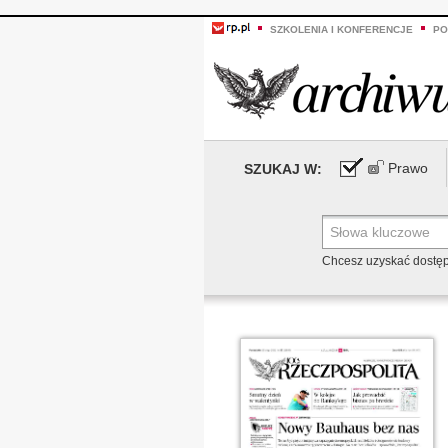
SZKOLENIA I KONFERENCJE
PO
Prawo
SZUKAJ W:
Chcesz uzyskać dostę