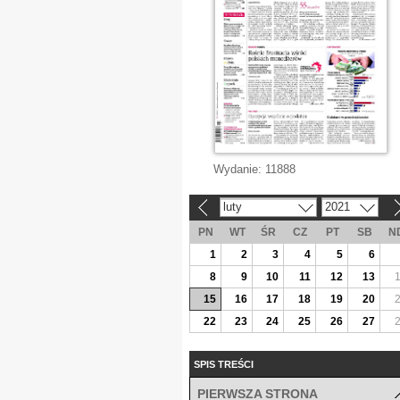
Wydanie:
11888
luty
2021
«
»
PN
WT
ŚR
CZ
PT
SB
N
1
2
3
4
5
6
8
9
10
11
12
13
15
16
17
18
19
20
22
23
24
25
26
27
SPIS TREŚCI
PIERWSZA STRONA