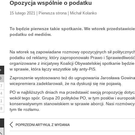
Opozycja wspólnie o podatku
15 lutego 2021 | Pierwsza strona | Michał Kolanko
To będzie pierwsze takie spotkanie. We wtorek przedstawici
podatku od mediów.
Na wtorek są zapowiadane rozmowy opozycyjnych sił politycznyc
podatku od reklamy, który zaproponowało Prawo i Sprawiedliwość
organizowane z inicjatywy Koalicji Obywatelskiej spotkanie będz
w sprawie, która łączy wszystkie siły anty-PiS.
Zaproszenie wystosowano też do ugrupowania Jarosława Gowina
D
wicepremiera zadeklarowali, że na dyskusji się nie pojawią.
7
PO w najbliższych dniach ma przedstawić swoją propozycję dotyczą
14
wokół tego spór. Grupa 20 polityków PO, w tym posłów i europosł
21
konserwatywnym stanowiskiem w sprawie aborcji. Nasi rozmówcy t
28
tym tle rozłamu.
POPRZEDNI ARTYKUŁ Z WYDANIA