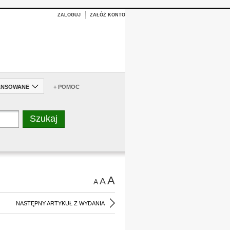
ZALOGUJ
ZAŁÓŻ KONTO
ANSOWANE
+ POMOC
A
A
A
NASTĘPNY ARTYKUŁ Z WYDANIA