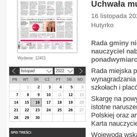
Uchwała mu
16 listopada 20
Hutyrko
Rada gminy ni
nauczyciel na
Wydanie:
12421
ponadwymiarow
Rada miejska p
listopad
2022
«
»
wynagradzania 
PN
WT
ŚR
CZ
PT
SB
ND
szkołach i pla
1
2
3
4
5
6
7
8
9
10
11
12
13
Skargę na powy
14
15
16
17
18
19
20
istotne naruszen
21
22
23
24
25
26
27
Polskiej oraz ar
28
29
30
Karta nauczycie
SPIS TREŚCI
Wojewoda wskaz