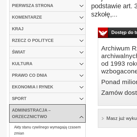
podstawie art. 
PIERWSZA STRONA
szkołę,...
KOMENTARZE
KRAJ
Dostęp do tr
RZECZ O POLITYCE
Archiwum Rz
ŚWIAT
archiwalnyc
od 1993 roku
KULTURA
wzbogacone
PRAWO CO DNIA
Ponad milio
EKONOMIA I RYNEK
Zamów dostę
SPORT
ADMINISTRACJA –
ORZECZNICTWO
Masz już wyku
Akty stanu cywilnego wymagają czasem
zmian