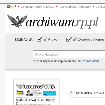
SZKOLENIA I KONFERENCJE
POZNAJ NASZE PRODUKTY
E-SKLE
Prawo
Ekonomia i biznes
SZUKAJ W:
Chcesz uzyskać dostęp do archiwum?
Zobacz ofertę
POPRZEDNI ARTYKUŁ Z