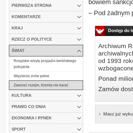
bowiem sankcjon
PIERWSZA STRONA
– Pod żadnym p
KOMENTARZE
KRAJ
Dostęp do tr
RZECZ O POLITYCE
Archiwum Rz
ŚWIAT
archiwalnyc
od 1993 roku
Rosyjskie wizyty przyjaźni berlińskiego
policjanta
wzbogacone
Więzienia znów pełne
Ponad milio
Zawrzeć rozejm, Kremla nie karać
Zamów dostę
KULTURA
PRAWO CO DNIA
Masz już wyku
EKONOMIA I RYNEK
SPORT