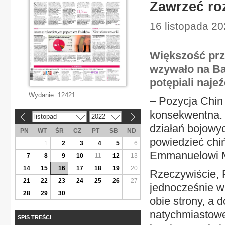
Zawrzeć ro
16 listopada 20
Większość prz
wzywało na Bal
potępiali najeź
Wydanie:
12421
– Pozycja Chin 
konsekwentna.
listopad
2022
«
»
działań bojowy
PN
WT
ŚR
CZ
PT
SB
ND
powiedzieć chiń
1
2
3
4
5
6
Emmanuelowi 
7
8
9
10
11
12
13
14
15
16
17
18
19
20
Rzeczywiście, 
21
22
23
24
25
26
27
jednocześnie w
28
29
30
obie strony, a
natychmiastowe
SPIS TREŚCI