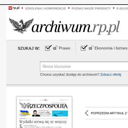
SZKOLENIA I KONFERENCJE
POZNAJ NASZE PRODUKTY
E-SKLE
Prawo
Ekonomia i biznes
SZUKAJ W:
Chcesz uzyskać dostęp do archiwum?
Zobacz ofertę
POPRZEDNI ARTYKUŁ Z