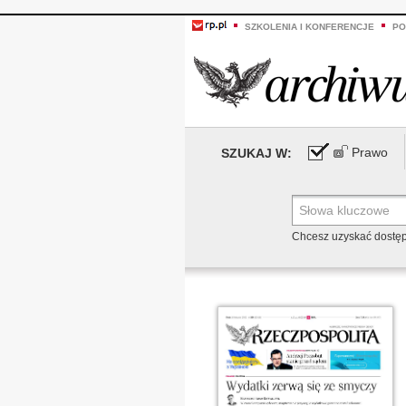
SZKOLENIA I KONFERENCJE
PO
Prawo
SZUKAJ W:
Chcesz uzyskać dostę