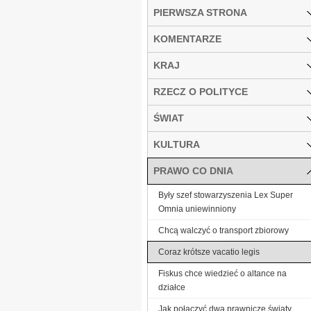
PIERWSZA STRONA
KOMENTARZE
KRAJ
RZECZ O POLITYCE
ŚWIAT
KULTURA
PRAWO CO DNIA
Były szef stowarzyszenia Lex Super
Omnia uniewinniony
Chcą walczyć o transport zbiorowy
Coraz krótsze vacatio legis
Fiskus chce wiedzieć o altance na
działce
Jak połączyć dwa prawnicze światy