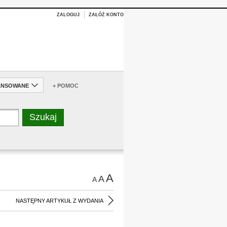
ZALOGUJ
ZAŁÓŻ KONTO
ANSOWANE
+ POMOC
A
A
A
NASTĘPNY ARTYKUŁ Z WYDANIA