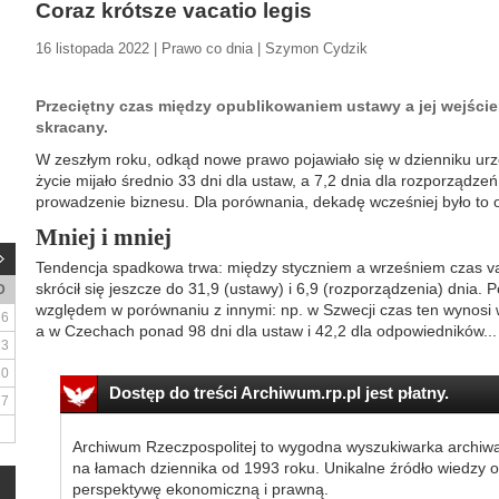
Coraz krótsze vacatio legis
16 listopada 2022 | Prawo co dnia | Szymon Cydzik
Przeciętny czas między opublikowaniem ustawy a jej wejściem
skracany.
W zeszłym roku, odkąd nowe prawo pojawiało się w dzienniku ur
życie mijało średnio 33 dni dla ustaw, a 7,2 dnia dla rozporządz
prowadzenie biznesu. Dla porównania, dekadę wcześniej było to 
Mniej i mniej
Tendencja spadkowa trwa: między styczniem a wrześniem czas vac
skrócił się jeszcze do 31,9 (ustawy) i 6,9 (rozporządzenia) dnia. 
D
względem w porównaniu z innymi: np. w Szwecji czas ten wynosi 
6
a w Czechach ponad 98 dni dla ustaw i 42,2 dla odpowiedników...
13
20
Dostęp do treści Archiwum.rp.pl jest płatny.
27
Archiwum Rzeczpospolitej to wygodna wyszukiwarka archiw
na łamach dziennika od 1993 roku. Unikalne źródło wiedzy o
perspektywę ekonomiczną i prawną.