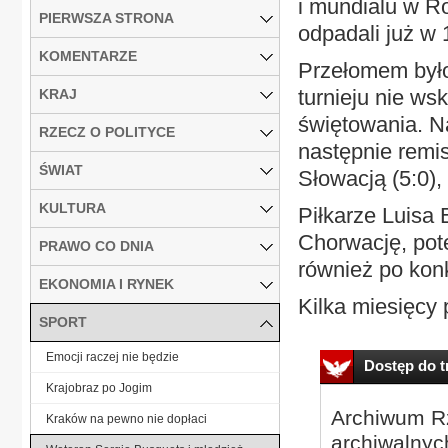
i mundialu w Ro
PIERWSZA STRONA
odpadali już w 1
KOMENTARZE
Przełomem było
turnieju nie ws
KRAJ
świętowania. N
RZECZ O POLITYCE
następnie remi
ŚWIAT
Słowacją (5:0),
KULTURA
Piłkarze Luisa 
Chorwację, pot
PRAWO CO DNIA
również po konk
EKONOMIA I RYNEK
Kilka miesięcy p
SPORT
Emocji raczej nie będzie
Dostęp do tr
Krajobraz po Jogim
Archiwum Rz
Kraków na pewno nie dopłaci
archiwalnyc