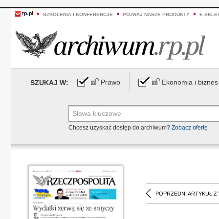
SZKOLENIA I KONFERENCJE
POZNAJ NASZE PRODUKTY
E-SKLE
Prawo
Ekonomia i biznes
SZUKAJ W:
Chcesz uzyskać dostęp do archiwum?
Zobacz ofertę
POPRZEDNI ARTYKUŁ Z