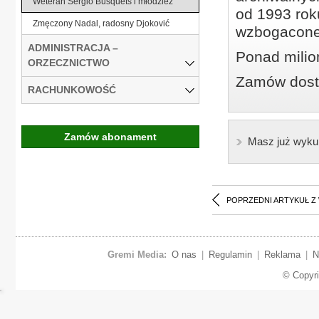
Weteran Sergio Busquets i młodzież
od 1993 roku
Zmęczony Nadal, radosny Djoković
wzbogacone
ADMINISTRACJA –
Ponad milio
ORZECZNICTWO
Zamów dostę
RACHUNKOWOŚĆ
Zamów abonament
Masz już wyku
POPRZEDNI ARTYKUŁ Z
Gremi Media:
O nas
|
Regulamin
|
Reklama
|
N
© Copyr