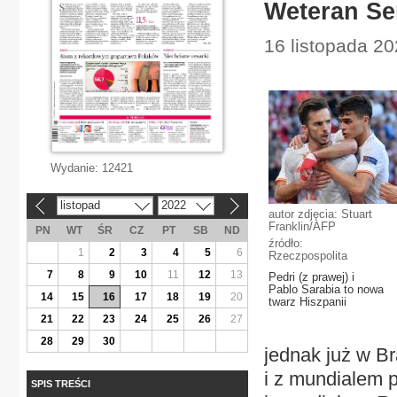
Weteran Se
16 listopada 2
Wydanie:
12421
listopad
2022
«
»
autor zdjęcia: Stuart
Franklin/AFP
PN
WT
ŚR
CZ
PT
SB
ND
źródło:
1
2
3
4
5
6
Rzeczpospolita
7
8
9
10
11
12
13
Pedri (z prawej) i
Pablo Sarabia to nowa
14
15
16
17
18
19
20
twarz Hiszpanii
21
22
23
24
25
26
27
28
29
30
jednak już w Br
i z mundialem p
SPIS TREŚCI