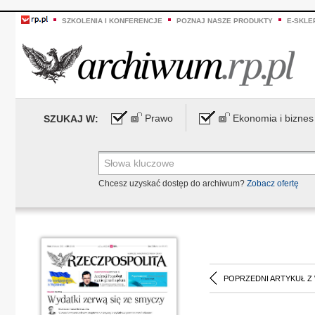
SZKOLENIA I KONFERENCJE
POZNAJ NASZE PRODUKTY
E-SKLE
Prawo
Ekonomia i biznes
SZUKAJ W:
Chcesz uzyskać dostęp do archiwum?
Zobacz ofertę
POPRZEDNI ARTYKUŁ Z