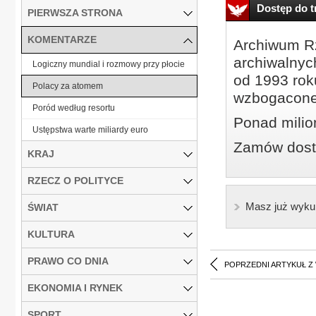
Dostęp do tr
PIERWSZA STRONA
KOMENTARZE
Archiwum Rz
archiwalnyc
Logiczny mundial i rozmowy przy płocie
od 1993 roku
Polacy za atomem
wzbogacone
Poród według resortu
Ponad milio
Ustępstwa warte miliardy euro
Zamów dostę
KRAJ
RZECZ O POLITYCE
Masz już wyku
ŚWIAT
KULTURA
PRAWO CO DNIA
POPRZEDNI ARTYKUŁ Z
EKONOMIA I RYNEK
SPORT