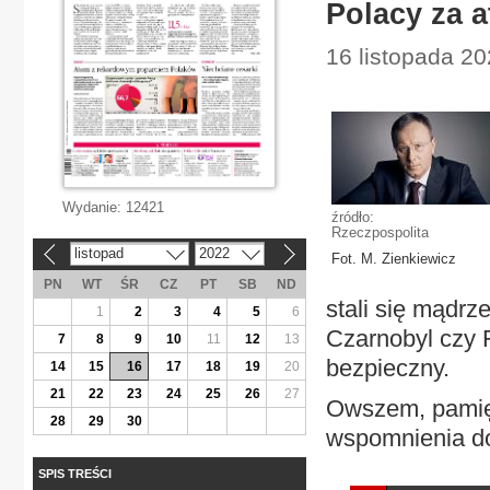
Polacy za 
16 listopada 2
Wydanie:
12421
źródło:
Rzeczpospolita
listopad
2022
«
»
Fot. M. Zienkiewicz
PN
WT
ŚR
CZ
PT
SB
ND
stali się mądrz
1
2
3
4
5
6
Czarnobyl czy 
7
8
9
10
11
12
13
bezpieczny.
14
15
16
17
18
19
20
21
22
23
24
25
26
27
Owszem, pamięt
28
29
30
wspomnienia dot
SPIS TREŚCI