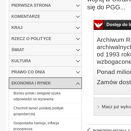
PIERWSZA STRONA
się do PGG...
KOMENTARZE
Dostęp do tr
KRAJ
RZECZ O POLITYCE
Archiwum Rz
archiwalnyc
ŚWIAT
od 1993 roku
wzbogacone
KULTURA
Ponad milio
PRAWO CO DNIA
Zamów dostę
EKONOMIA I RYNEK
Biznes polski i belgijski szuka
odpowiedzi na wyzwania
Masz już wyku
Chocholi taniec polskiej polityki
gospodarczej
Gospodarka hamuje, inflacja
przyspiesza
POPRZEDNI ARTYKUŁ Z