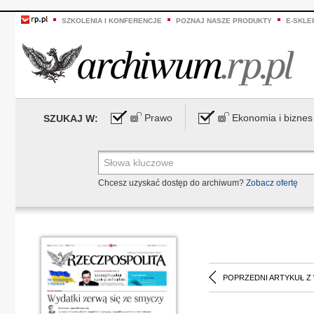
SZKOLENIA I KONFERENCJE
POZNAJ NASZE PRODUKTY
E-SKLE
Prawo
Ekonomia i biznes
SZUKAJ W:
Chcesz uzyskać dostęp do archiwum?
Zobacz ofertę
POPRZEDNI ARTYKUŁ Z