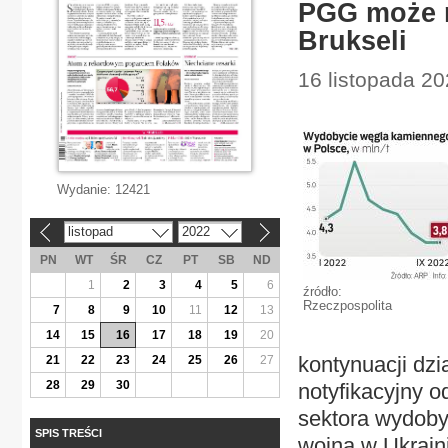
PGG może m
Brukseli
16 listopada 2
Wydanie:
12421
listopad
2022
«
»
PN
WT
ŚR
CZ
PT
SB
ND
1
2
3
4
5
6
źródło:
Rzeczpospolita
7
8
9
10
11
12
13
14
15
16
17
18
19
20
kontynuacji dzi
21
22
23
24
25
26
27
28
29
30
notyfikacyjny o
sektora wydob
SPIS TREŚCI
wojną w Ukrain