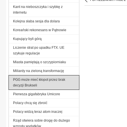
Kant na nieboszczyka i szybkę z
internetu
Kolejna słaba sesja dla dolara
Koreański rekonesans w Pątnowie
Kupujący byli górą
Liczenie strat po upadku FTX. UE
szykuje regulacje
Miasta pamiętają o szczypiorniaku
Miliardy na zieloną transformację
PGG może mieć kłopot przez brak
decyzji Brukseli
Pierwsza gigafabryka Umicore
Polacy chcą się zbroić
Polacy widzą teraz atom inaczej
Rząd otwiera sobie drogę do dużego
wzrostu wydatków