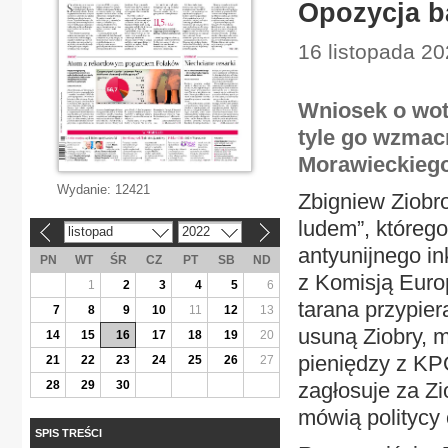
Opozycja b
16 listopada 2
Wniosek o wot
tyle go wzmacn
Morawieckiego 
Wydanie:
12421
Zbigniew Ziobro
ludem”, któreg
listopad
2022
«
»
antyunijnego in
PN
WT
ŚR
CZ
PT
SB
ND
z Komisją Europ
1
2
3
4
5
6
tarana przypie
7
8
9
10
11
12
13
usuną Ziobry, 
14
15
16
17
18
19
20
pieniędzy z K
21
22
23
24
25
26
27
28
29
30
zagłosuje za Zi
mówią politycy 
SPIS TREŚCI