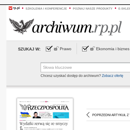
SZKOLENIA I KONFERENCJE
POZNAJ NASZE PRODUKTY
E-SKLE
Prawo
Ekonomia i biznes
SZUKAJ W:
Chcesz uzyskać dostęp do archiwum?
Zobacz ofertę
POPRZEDNI ARTYKUŁ Z