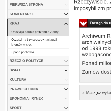
Rzeczywiście. 
PIERWSZA STRONA
imposybilizm pr
KOMENTARZE
Dostęp do tr
KRAJ
Opozycja bardzo potrzebuje Ziobry
Archiwum Rz
Oszuści na trzy sposoby naciągali
archiwalnyc
klientów w sieci
od 1993 roku
Spór o pochówki
wzbogacone
RZECZ O POLITYCE
Ponad milio
ŚWIAT
Zamów dostę
KULTURA
PRAWO CO DNIA
Masz już wyku
EKONOMIA I RYNEK
SPORT