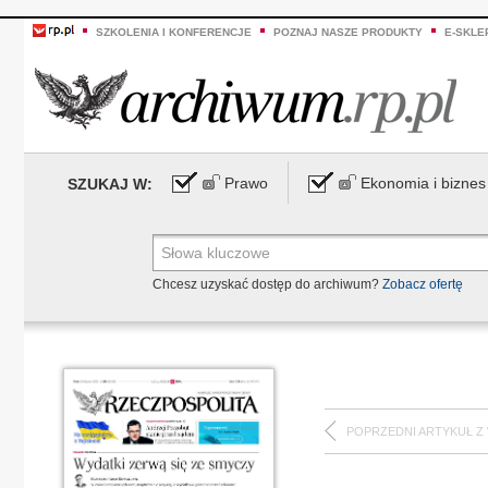
SZKOLENIA I KONFERENCJE
POZNAJ NASZE PRODUKTY
E-SKLE
Prawo
Ekonomia i biznes
SZUKAJ W:
Chcesz uzyskać dostęp do archiwum?
Zobacz ofertę
POPRZEDNI ARTYKUŁ Z