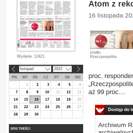
Atom z re
16 listopada 20
źródło:
Wydanie:
12421
Rzeczpospolita
listopad
2022
«
»
proc. responde
PN
WT
ŚR
CZ
PT
SB
ND
„Rzeczpospolite
1
2
3
4
5
6
aż 99 proc....
7
8
9
10
11
12
13
14
15
16
17
18
19
20
21
22
23
24
25
26
27
Dostęp do tr
28
29
30
Archiwum Rz
SPIS TREŚCI
archiwalnyc