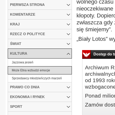
wolnego czasu 
PIERWSZA STRONA
nieoczekiwane 
KOMENTARZE
kłopoty. Dopie
zwłaszcza gdy 
KRAJ
się śmiejemy”.
RZECZ O POLITYCE
„Biały Lotos” w
ŚWIAT
KULTURA
Dostęp do tr
Jazzowa jesień
Archiwum Rz
Może Etna wzbudzi emocje
archiwalnyc
Sprzedawcy młodzieńczych marzeń
od 1993 roku
wzbogacone
PRAWO CO DNIA
Ponad milio
EKONOMIA I RYNEK
Zamów dostę
SPORT