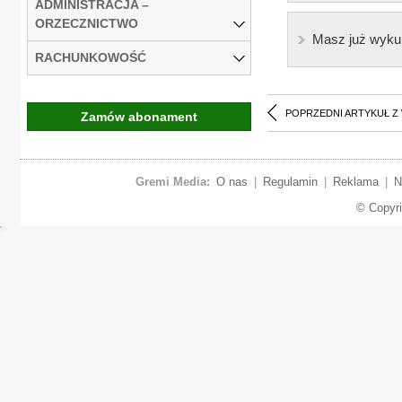
ADMINISTRACJA –
ORZECZNICTWO
Masz już wyku
RACHUNKOWOŚĆ
POPRZEDNI ARTYKUŁ Z
Zamów abonament
Gremi Media:
O nas
|
Regulamin
|
Reklama
|
N
© Copyr