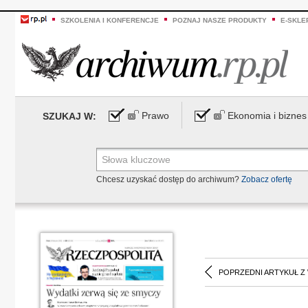
SZKOLENIA I KONFERENCJE
POZNAJ NASZE PRODUKTY
E-SKLE
Prawo
Ekonomia i biznes
SZUKAJ W:
Chcesz uzyskać dostęp do archiwum?
Zobacz ofertę
POPRZEDNI ARTYKUŁ Z