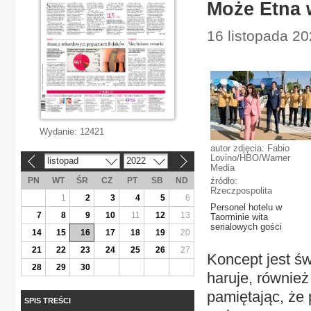
Może Etna 
16 listopada 20
Wydanie:
12421
autor zdjęcia: Fabio
Lovino/HBO/Warner
listopad
2022
«
»
Media
PN
WT
ŚR
CZ
PT
SB
ND
źródło:
Rzeczpospolita
1
2
3
4
5
6
Personel hotelu w
7
8
9
10
11
12
13
Taorminie wita
serialowych gości
14
15
16
17
18
19
20
21
22
23
24
25
26
27
Koncept jest św
28
29
30
haruje, równie
pamiętając, że
SPIS TREŚCI