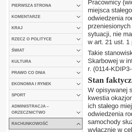
Pracownicy (wic
PIERWSZA STRONA
miejsca stałeg
KOMENTARZE
odwiedzenia rod
przeniesionych
KRAJ
sytuacji, nie 
RZECZ O POLITYCE
w art. 21 ust. 1
ŚWIAT
Takie stanowisk
Skarbowej w int
KULTURA
r. (0114-KDIP3
PRAWO CO DNIA
Stan faktyc
EKONOMIA I RYNEK
W opisywanej s
SPORT
kwestia okazjo
ich stałego mie
ADMINISTRACJA –
ORZECZNICTWO
odwiedzenia ro
samochody służ
RACHUNKOWOŚĆ
wyłącznie w ce