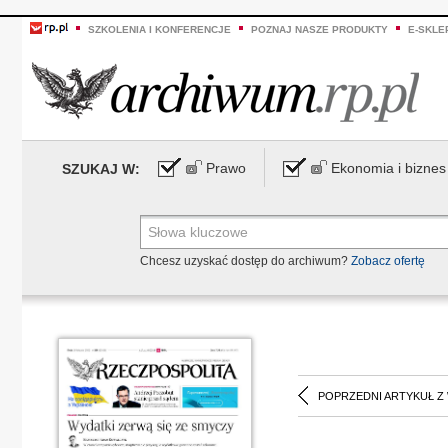
SZKOLENIA I KONFERENCJE
POZNAJ NASZE PRODUKTY
E-SKLE
Prawo
Ekonomia i biznes
SZUKAJ W:
Chcesz uzyskać dostęp do archiwum?
Zobacz ofertę
POPRZEDNI ARTYKUŁ Z