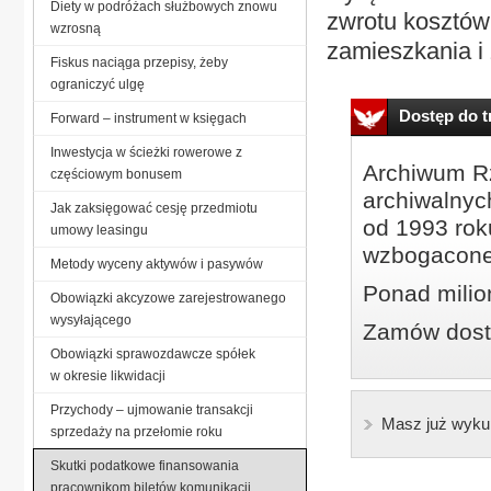
Diety w podróżach służbowych znowu
zwrotu kosztów
wzrosną
zamieszkania i z
Fiskus naciąga przepisy, żeby
ograniczyć ulgę
Dostęp do tr
Forward – instrument w księgach
Inwestycja w ścieżki rowerowe z
Archiwum Rz
częściowym bonusem
archiwalnyc
Jak zaksięgować cesję przedmiotu
od 1993 roku
umowy leasingu
wzbogacone
Metody wyceny aktywów i pasywów
Ponad milio
Obowiązki akcyzowe zarejestrowanego
wysyłającego
Zamów dostę
Obowiązki sprawozdawcze spółek
w okresie likwidacji
Przychody – ujmowanie transakcji
Masz już wyku
sprzedaży na przełomie roku
Skutki podatkowe finansowania
pracownikom biletów komunikacji