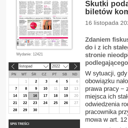
Skutki pod
biletów kom
16 listopada 2
Zdaniem fisku
do i z ich sta
stronie nieod
Wydanie:
12421
podlegającego
listopad
2022
«
»
W sytuacji, gd
PN
WT
ŚR
CZ
PT
SB
ND
obowiązku nał
1
2
3
4
5
6
prawa pracy − 
7
8
9
10
11
12
13
miejsca ich sta
14
15
16
17
18
19
20
odwiedzenia rod
21
22
23
24
25
26
27
28
29
30
pracownika prz
mowa w art. 12 u
SPIS TREŚCI