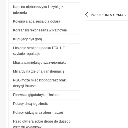
Kant na nieboszczyka i szybkę z
internetu
POPRZEDNI ARTYKUŁ Z
Kolejna słaba sesja dla dolara
Koreański rekonesans w Pątnowie
Kupujący byli górą
Liczenie strat po upadku FTX. UE
szykuje regulacje
Miasta pamiętają o szczypiorniaku
Miliardy na zieloną transformację
PGG może mieć kłopot przez brak
decyzji Brukseli
Pierwsza gigafabryka Umicore
Polacy chcą się zbroić
Polacy widzą teraz atom inaczej
Rząd otwiera sobie drogę do dużego
wzrostu wydatków