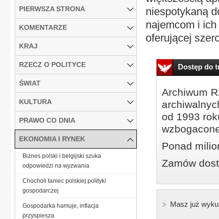
PIERWSZA STRONA
niespotykaną do
najemcom i ich 
KOMENTARZE
oferującej szero
KRAJ
RZECZ O POLITYCE
Dostęp do tr
ŚWIAT
Archiwum Rz
KULTURA
archiwalnyc
od 1993 roku
PRAWO CO DNIA
wzbogacone
EKONOMIA I RYNEK
Ponad milio
Biznes polski i belgijski szuka
Zamów dostę
odpowiedzi na wyzwania
Chocholi taniec polskiej polityki
gospodarczej
Masz już wyku
Gospodarka hamuje, inflacja
przyspiesza