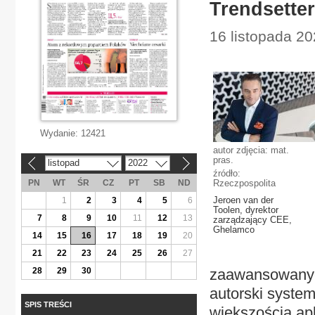
Trendsette
16 listopada 20
Wydanie:
12421
autor zdjęcia: mat.
pras.
listopad
2022
«
»
źródło:
PN
WT
ŚR
CZ
PT
SB
ND
Rzeczpospolita
Jeroen van der
1
2
3
4
5
6
Toolen, dyrektor
7
8
9
10
11
12
13
zarządzający CEE,
Ghelamco
14
15
16
17
18
19
20
21
22
23
24
25
26
27
28
29
30
zaawansowanych
autorski system
SPIS TREŚCI
większością ap