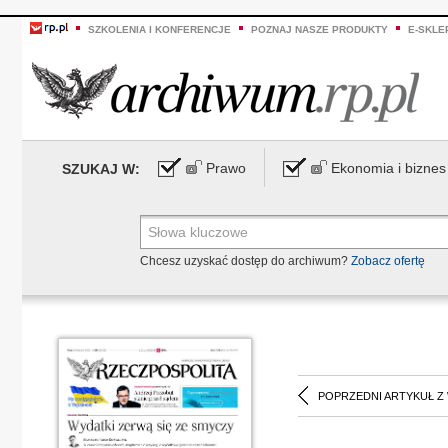
SZKOLENIA I KONFERENCJE
POZNAJ NASZE PRODUKTY
E-SKLE
Prawo
Ekonomia i biznes
SZUKAJ W:
Chcesz uzyskać dostęp do archiwum?
Zobacz ofertę
POPRZEDNI ARTYKUŁ Z