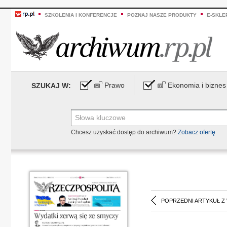
SZKOLENIA I KONFERENCJE
POZNAJ NASZE PRODUKTY
E-SKLE
Prawo
Ekonomia i biznes
SZUKAJ W:
Chcesz uzyskać dostęp do archiwum?
Zobacz ofertę
POPRZEDNI ARTYKUŁ Z