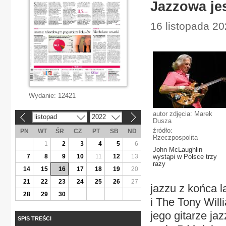
Jazzowa je
16 listopada 20
Wydanie:
12421
autor zdjęcia: Marek
listopad
2022
«
»
Dusza
źródło:
PN
WT
ŚR
CZ
PT
SB
ND
Rzeczpospolita
1
2
3
4
5
6
John McLaughlin
7
8
9
10
11
12
13
wystąpi w Polsce trzy
razy
14
15
16
17
18
19
20
21
22
23
24
25
26
27
jazzu z końca l
28
29
30
i The Tony Will
jego gitarze ja
SPIS TREŚCI