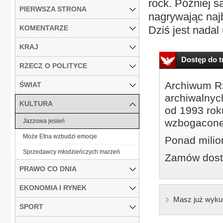
rock. Później 
PIERWSZA STRONA
nagrywając najb
KOMENTARZE
Dziś jest nadal
KRAJ
Dostęp do tr
RZECZ O POLITYCE
Archiwum Rz
ŚWIAT
archiwalnyc
KULTURA
od 1993 roku
wzbogacone
Jazzowa jesień
Może Etna wzbudzi emocje
Ponad milio
Sprzedawcy młodzieńczych marzeń
Zamów dostę
PRAWO CO DNIA
EKONOMIA I RYNEK
Masz już wyku
SPORT