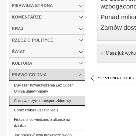
wzbogacone
PIERWSZA STRONA
Ponad milio
KOMENTARZE
Zamów dostę
KRAJ
RZECZ O POLITYCE
ŚWIAT
Masz już wyku
KULTURA
PRAWO CO DNIA
POPRZEDNI ARTYKUŁ Z
Były szef stowarzyszenia Lex Super
Omnia uniewinniony
Chcą walczyć o transport zbiorowy
Coraz krótsze vacatio legis
Fiskus chce wiedzieć o altance na
działce
Jak połączyć dwa prawnicze światy