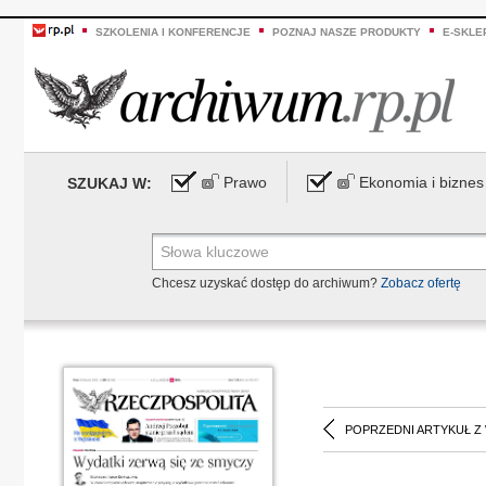
SZKOLENIA I KONFERENCJE
POZNAJ NASZE PRODUKTY
E-SKLE
Prawo
Ekonomia i biznes
SZUKAJ W:
Chcesz uzyskać dostęp do archiwum?
Zobacz ofertę
POPRZEDNI ARTYKUŁ Z