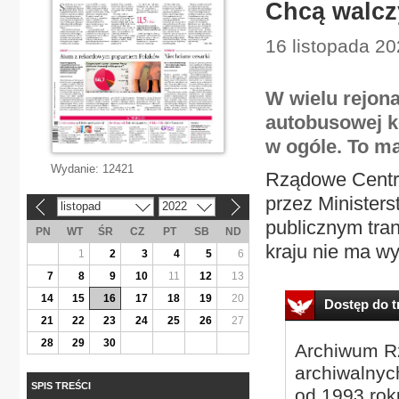
Chcą walcz
16 listopada 20
W wielu rejon
autobusowej ko
w ogóle. To ma
Wydanie:
12421
Rządowe Centru
przez Ministers
listopad
2022
«
»
publicznym tra
PN
WT
ŚR
CZ
PT
SB
ND
kraju nie ma wy
1
2
3
4
5
6
7
8
9
10
11
12
13
14
15
16
17
18
19
20
Dostęp do tr
21
22
23
24
25
26
27
28
29
30
Archiwum Rz
archiwalnyc
SPIS TREŚCI
od 1993 roku