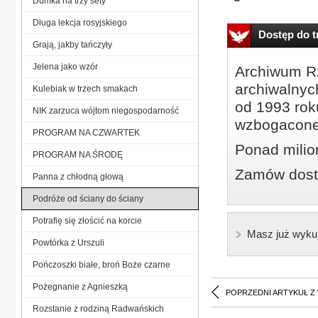
Dumka na trzy sety
Długa lekcja rosyjskiego
Dostęp do tr
Grają, jakby tańczyły
Jelena jako wzór
Archiwum Rz
archiwalnyc
Kulebiak w trzech smakach
od 1993 roku
NIK zarzuca wójtom niegospodarność
wzbogacone
PROGRAM NA CZWARTEK
Ponad milio
PROGRAM NA ŚRODĘ
Zamów dostę
Panna z chłodną głową
Podróże od ściany do ściany
Potrafię się złościć na korcie
Masz już wyku
Powtórka z Urszuli
Pończoszki białe, broń Boże czarne
Pożegnanie z Agnieszką
POPRZEDNI ARTYKUŁ Z
Rozstanie z rodziną Radwańskich