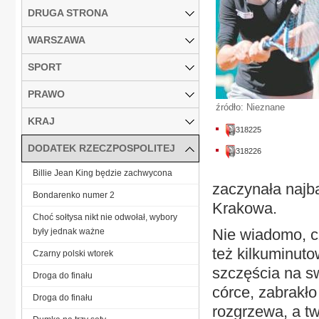
DRUGA STRONA
WARSZAWA
SPORT
PRAWO
źródło: Nieznane
KRAJ
318225
DODATEK RZECZPOSPOLITEJ
318226
Billie Jean King będzie zachwycona
zaczynała najba
Bondarenko numer 2
Krakowa.
Choć sołtysa nikt nie odwołał, wybory
Nie wiadomo, c
były jednak ważne
też kilkuminuto
Czarny polski wtorek
szczęścia na sw
Droga do finału
córce, zabrakło
Droga do finału
rozgrzewa, a tw