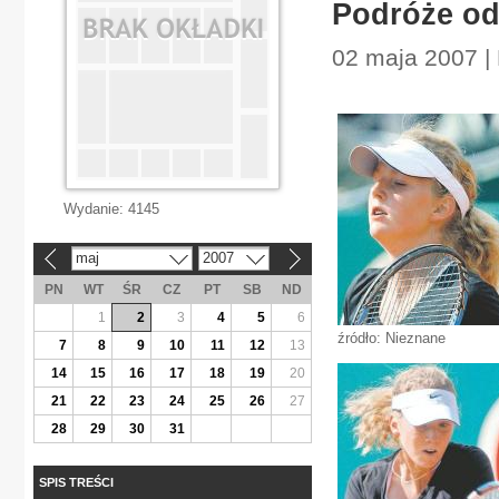
Podróże od
02 maja 2007 |
Wydanie:
4145
maj
2007
«
»
PN
WT
ŚR
CZ
PT
SB
ND
1
2
3
4
5
6
źródło: Nieznane
7
8
9
10
11
12
13
14
15
16
17
18
19
20
21
22
23
24
25
26
27
28
29
30
31
SPIS TREŚCI