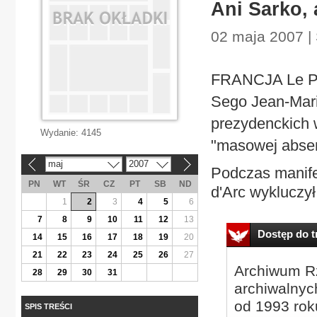
Ani Sarko,
02 maja 2007 | 
FRANCJA Le Pen
Sego Jean-Mari
prezydenckich 
Wydanie:
4145
"masowej absenc
maj
2007
«
»
Podczas manife
PN
WT
ŚR
CZ
PT
SB
ND
d'Arc wykluczył.
1
2
3
4
5
6
7
8
9
10
11
12
13
Dostęp do tr
14
15
16
17
18
19
20
21
22
23
24
25
26
27
Archiwum Rz
28
29
30
31
archiwalnyc
od 1993 roku
SPIS TREŚCI