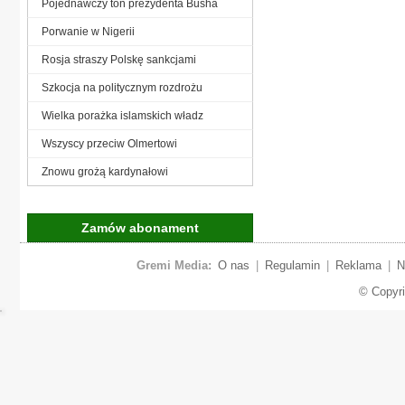
Pojednawczy ton prezydenta Busha
Porwanie w Nigerii
Rosja straszy Polskę sankcjami
Szkocja na politycznym rozdrożu
Wielka porażka islamskich władz
Wszyscy przeciw Olmertowi
Znowu grożą kardynałowi
Zamów abonament
Gremi Media:
O nas
|
Regulamin
|
Reklama
|
N
© Copyr