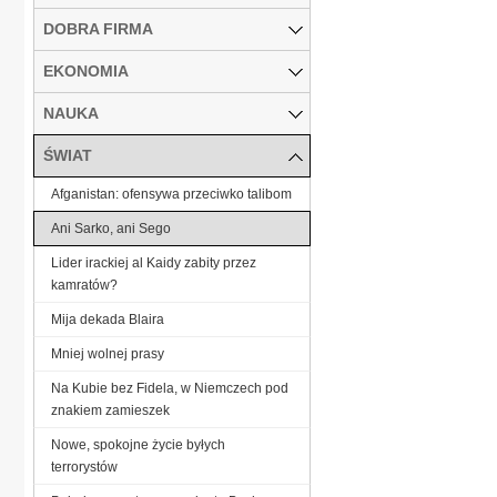
DOBRA FIRMA
EKONOMIA
NAUKA
ŚWIAT
Afganistan: ofensywa przeciwko talibom
Ani Sarko, ani Sego
Lider irackiej al Kaidy zabity przez
kamratów?
Mija dekada Blaira
Mniej wolnej prasy
Na Kubie bez Fidela, w Niemczech pod
znakiem zamieszek
Nowe, spokojne życie byłych
terrorystów