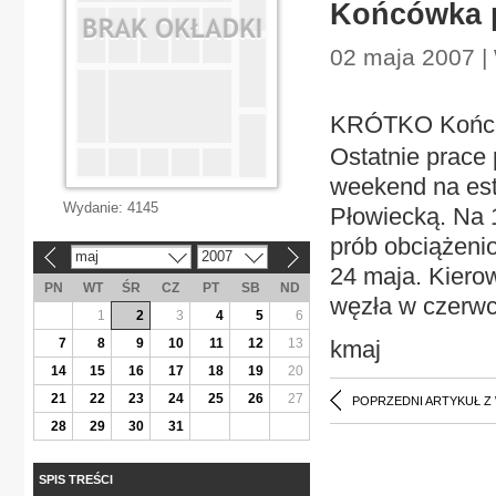
Końcówka p
02 maja 2007 |
KRÓTKO Końców
Ostatnie prace 
weekend na est
Wydanie:
4145
Płowiecką. Na 
prób obciążeni
maj
2007
«
»
24 maja. Kiero
PN
WT
ŚR
CZ
PT
SB
ND
węzła w czerwc
1
2
3
4
5
6
7
8
9
10
11
12
13
kmaj
14
15
16
17
18
19
20
21
22
23
24
25
26
27
POPRZEDNI ARTYKUŁ Z
28
29
30
31
SPIS TREŚCI