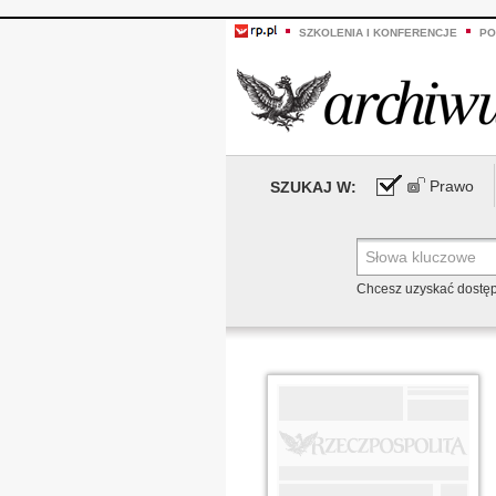
SZKOLENIA I KONFERENCJE
PO
Prawo
SZUKAJ W:
Chcesz uzyskać dostę