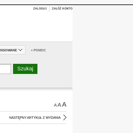
ZALOGUJ
ZAŁÓŻ KONTO
ANSOWANE
+ POMOC
A
A
A
NASTĘPNY ARTYKUŁ Z WYDANIA