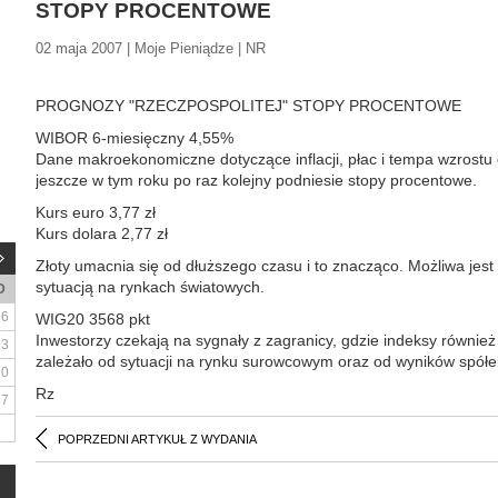
STOPY PROCENTOWE
02 maja 2007 | Moje Pieniądze | NR
PROGNOZY "RZECZPOSPOLITEJ" STOPY PROCENTOWE
WIBOR 6-miesięczny 4,55%
Dane makroekonomiczne dotyczące inflacji, płac i tempa wzrost
jeszcze w tym roku po raz kolejny podniesie stopy procentowe.
Kurs euro 3,77 zł
Kurs dolara 2,77 zł
Złoty umacnia się od dłuższego czasu i to znacząco. Możliwa jes
sytuacją na rynkach światowych.
D
6
WIG20 3568 pkt
Inwestorzy czekają na sygnały z zagranicy, gdzie indeksy równie
13
zależało od sytuacji na rynku surowcowym oraz od wyników spółe
20
Rz
27
POPRZEDNI ARTYKUŁ Z WYDANIA