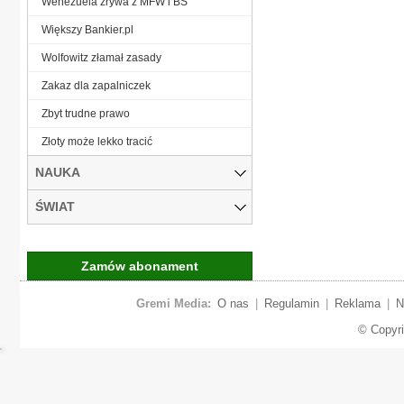
Wenezuela zrywa z MFW i BŚ
Większy Bankier.pl
Wolfowitz złamał zasady
Zakaz dla zapalniczek
Zbyt trudne prawo
Złoty może lekko tracić
NAUKA
ŚWIAT
Zamów abonament
Gremi Media:
O nas
|
Regulamin
|
Reklama
|
N
© Copyr