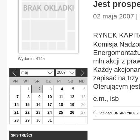
Jest prosp
02 maja 2007 |
RYNEK KAPITA
Komisja Nadzor
Energomontażu
Wydanie:
4145
mln akcji z pr
Każdy akcjonar
maj
2007
«
»
zapisać na trzy
PN
WT
ŚR
CZ
PT
SB
ND
Oferującym jes
1
2
3
4
5
6
7
8
9
10
11
12
13
e.m., isb
14
15
16
17
18
19
20
21
22
23
24
25
26
27
POPRZEDNI ARTYKUŁ Z
28
29
30
31
SPIS TREŚCI