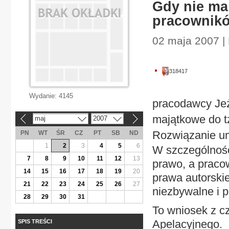
Gdy nie ma
pracownikó
02 maja 2007 |
318417
Wydanie:
4145
pracodawcy Jeż
majątkowe do t
maj
2007
«
»
Rozwiązanie um
PN
WT
ŚR
CZ
PT
SB
ND
1
2
3
4
5
6
W szczególnośc
7
8
9
10
11
12
13
prawo, a praco
14
15
16
17
18
19
20
prawa autorskie
21
22
23
24
25
26
27
niezbywalne i 
28
29
30
31
To wniosek z 
Apelacyjnego.
SPIS TREŚCI