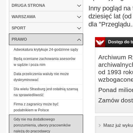
DRUGA STRONA
Inny pogląd na 
dziesięć lat (o
WARSZAWA
dla "Przeglądu..
SPORT
PRAWO
Dostęp do tr
Adwokatura krytykuje 24-godzinne sądy
Archiwum Rz
Będą oceniane zachowania asesorów
archiwalnyc
w sądzie i poza nim
od 1993 roku
Data przeliczenia waluty nie może
wzbogacone
dyskryminować
Ponad milio
Dla wielu Strasburg jest ostatnią szansą
na sprawiedliwość
Zamów dostę
Firma z zagranicy może być
podatnikiem w Polsce
Gdy nie ma dodatkowego
Masz już wyku
porozumienia, utwory pracowników
należą do pracodawcy