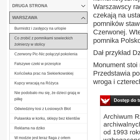
Warszawscy rad
DRUGA STRONA
czekają na ust
WARSZAWA
pomników stawi
Burmistrz i zastępcy na urlopie
Czerwonej. Wte
Co zrobić z pomnikami sowieckich
pomnika Polsko
żołnierzy w stolicy
Dał przykład Dz
Czerwony Pic-Nic połączył pokolenia
Monument stoi n
Fałszywe czeki w przesyłce
Przedstawia pos
Końcówka prac na Siekierkowskiej
wroga i czterec
Kupcy wracają na Różyca
Nie podobało mu się, że dzieci grają w
piłkę
Dostęp do tr
Odwiedziny łosi z Łosiowych Błot
Archiwum Rz
Puławska w korku, sklepy bez klientów
archiwalnyc
Reklama na dziko
od 1993 roku
W modzie jest teraz flaga z orłem
wzbogacone