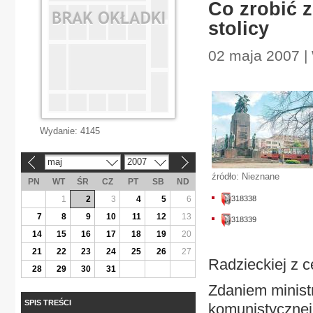
Co zrobić 
stolicy
02 maja 2007 |
Wydanie:
4145
maj
2007
«
»
źródło: Nieznane
PN
WT
ŚR
CZ
PT
SB
ND
1
2
3
4
5
6
318338
7
8
9
10
11
12
13
318339
14
15
16
17
18
19
20
21
22
23
24
25
26
27
Radzieckiej z c
28
29
30
31
Zdaniem minist
SPIS TREŚCI
komunistycznej 