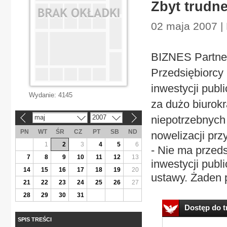
Zbyt trudn
02 maja 2007 |
BIZNES Partner
Przedsiębiorcy 
inwestycji pub
Wydanie:
4145
za dużo biurok
maj
2007
niepotrzebnyc
«
»
PN
WT
ŚR
CZ
PT
SB
ND
nowelizacji prz
1
2
3
4
5
6
- Nie ma przeds
7
8
9
10
11
12
13
inwestycji publ
14
15
16
17
18
19
20
ustawy. Żaden 
21
22
23
24
25
26
27
28
29
30
31
Dostęp do tr
SPIS TREŚCI