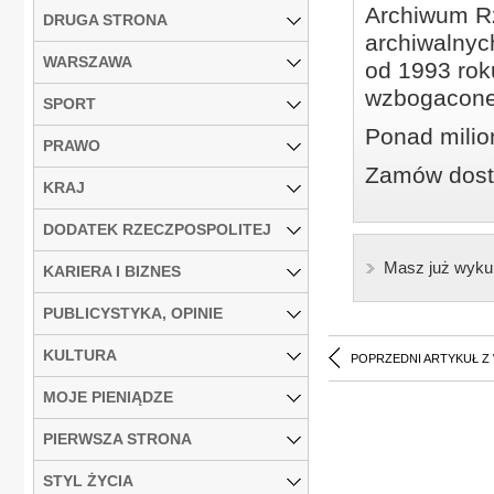
Archiwum Rz
DRUGA STRONA
archiwalnyc
WARSZAWA
od 1993 roku
wzbogacone
SPORT
Ponad milio
PRAWO
Zamów dostę
KRAJ
DODATEK RZECZPOSPOLITEJ
Masz już wyku
KARIERA I BIZNES
PUBLICYSTYKA, OPINIE
KULTURA
POPRZEDNI ARTYKUŁ Z
MOJE PIENIĄDZE
PIERWSZA STRONA
STYL ŻYCIA