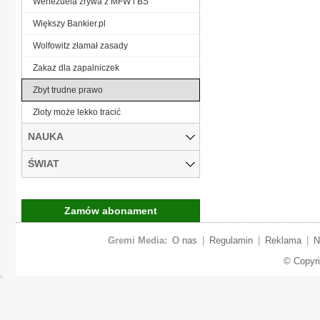
Wenezuela zrywa z MFW i BŚ
Większy Bankier.pl
Wolfowitz złamał zasady
Zakaz dla zapalniczek
Zbyt trudne prawo
Złoty może lekko tracić
NAUKA
ŚWIAT
Zamów abonament
Gremi Media:
O nas
|
Regulamin
|
Reklama
|
N
© Copyr