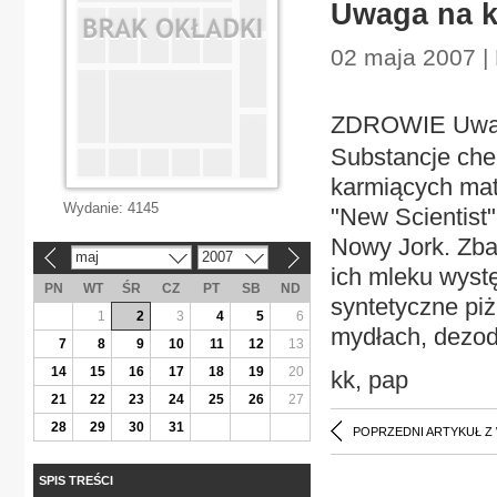
Uwaga na k
02 maja 2007 |
ZDROWIE Uwag
Substancje che
karmiących mat
Wydanie:
4145
"New Scientist"
Nowy Jork. Zba
maj
2007
«
»
ich mleku wyst
PN
WT
ŚR
CZ
PT
SB
ND
syntetyczne pi
1
2
3
4
5
6
mydłach, dezod
7
8
9
10
11
12
13
14
15
16
17
18
19
20
kk, pap
21
22
23
24
25
26
27
28
29
30
31
POPRZEDNI ARTYKUŁ Z
SPIS TREŚCI