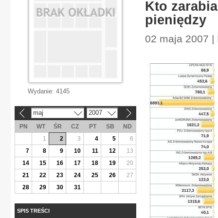
Kto zarabia
pieniędzy
02 maja 2007 |
Wydanie:
4145
maj
2007
«
»
PN
WT
ŚR
CZ
PT
SB
ND
1
2
3
4
5
6
7
8
9
10
11
12
13
14
15
16
17
18
19
20
21
22
23
24
25
26
27
28
29
30
31
SPIS TREŚCI